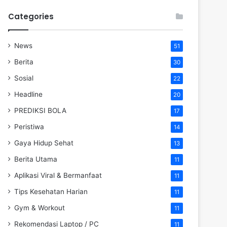
Categories
News
51
Berita
30
Sosial
22
Headline
20
PREDIKSI BOLA
17
Peristiwa
14
Gaya Hidup Sehat
13
Berita Utama
11
Aplikasi Viral & Bermanfaat
11
Tips Kesehatan Harian
11
Gym & Workout
11
Rekomendasi Laptop / PC
11