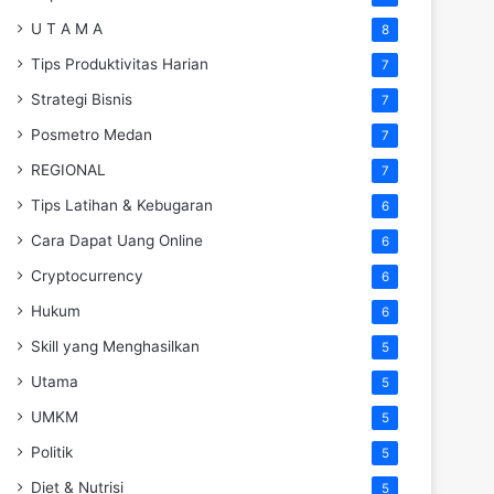
U T A M A
8
Tips Produktivitas Harian
7
Strategi Bisnis
7
Posmetro Medan
7
REGIONAL
7
Tips Latihan & Kebugaran
6
Cara Dapat Uang Online
6
Cryptocurrency
6
Hukum
6
Skill yang Menghasilkan
5
Utama
5
UMKM
5
Politik
5
Diet & Nutrisi
5