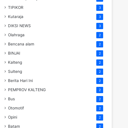
TIPIKOR
3
Kutaraja
3
DIKSI NEWS
3
Olahraga
2
Bencana alam
2
BINJAI
2
Kalteng
2
Sulteng
2
Berita Hari Ini
2
PEMPROV KALTENG
2
Bus
2
Otomotif
2
Opini
2
Batam
2