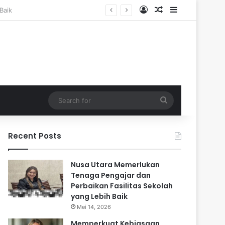
Log In
Random Article
Sidebar
Search
for
Recent Posts
Nusa Utara Memerlukan
Tenaga Pengajar dan
Perbaikan Fasilitas Sekolah
yang Lebih Baik
Mei 14, 2026
Memperkuat Kebiasaan