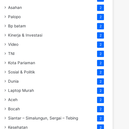
Asahan
2
Palopo
2
Bp batam
2
Kinerja & Investasi
2
Video
2
TNI
2
Kota Pariaman
2
Sosial & Politik
2
Dunia
2
Laptop Murah
2
Aceh
2
Bocah
2
Siantar – Simalungun, Sergai – Tebing
2
Kesehatan
2