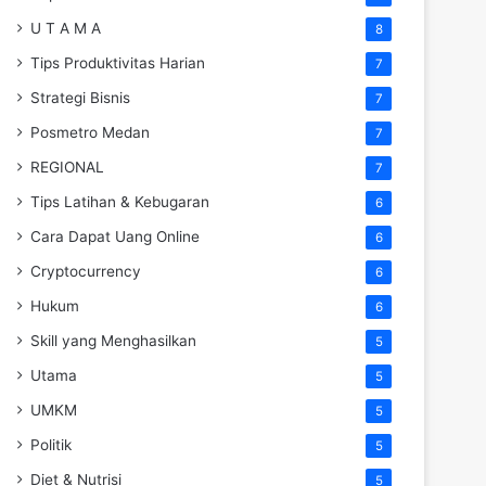
U T A M A
8
Tips Produktivitas Harian
7
Strategi Bisnis
7
Posmetro Medan
7
REGIONAL
7
Tips Latihan & Kebugaran
6
Cara Dapat Uang Online
6
Cryptocurrency
6
Hukum
6
Skill yang Menghasilkan
5
Utama
5
UMKM
5
Politik
5
Diet & Nutrisi
5