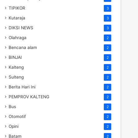
TIPIKOR
3
Kutaraja
3
DIKSI NEWS
3
Olahraga
2
Bencana alam
2
BINJAI
2
Kalteng
2
Sulteng
2
Berita Hari Ini
2
PEMPROV KALTENG
2
Bus
2
Otomotif
2
Opini
2
Batam
2