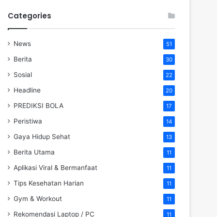
Categories
News
51
Berita
30
Sosial
22
Headline
20
PREDIKSI BOLA
17
Peristiwa
14
Gaya Hidup Sehat
13
Berita Utama
11
Aplikasi Viral & Bermanfaat
11
Tips Kesehatan Harian
11
Gym & Workout
11
Rekomendasi Laptop / PC
11