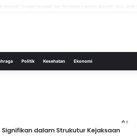
ebiasaan Positif untuk Mempercepat Proses Pemulihan Mental Anda
ahraga
Politik
Kesehatan
Ekonomi
8
n Signifikan dalam Strukutur Kejaksaan