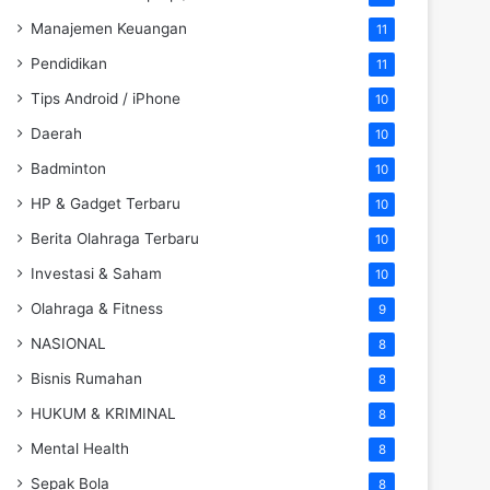
Manajemen Keuangan
11
Pendidikan
11
Tips Android / iPhone
10
Daerah
10
Badminton
10
HP & Gadget Terbaru
10
Berita Olahraga Terbaru
10
Investasi & Saham
10
Olahraga & Fitness
9
NASIONAL
8
Bisnis Rumahan
8
HUKUM & KRIMINAL
8
Mental Health
8
Sepak Bola
8