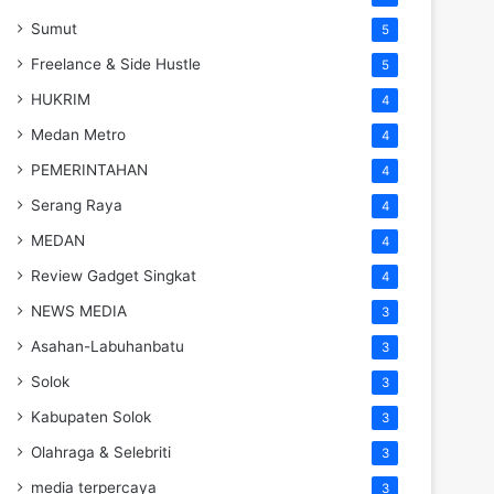
Sumut
5
Freelance & Side Hustle
5
HUKRIM
4
Medan Metro
4
PEMERINTAHAN
4
Serang Raya
4
MEDAN
4
Review Gadget Singkat
4
NEWS MEDIA
3
Asahan-Labuhanbatu
3
Solok
3
Kabupaten Solok
3
Olahraga & Selebriti
3
media terpercaya
3