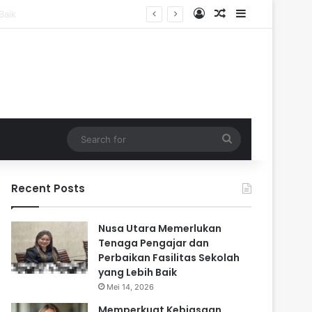
Log In
Random Article
Sidebar
Search
for
Recent Posts
Nusa Utara Memerlukan
Tenaga Pengajar dan
Perbaikan Fasilitas Sekolah
yang Lebih Baik
Mei 14, 2026
Memperkuat Kebiasaan