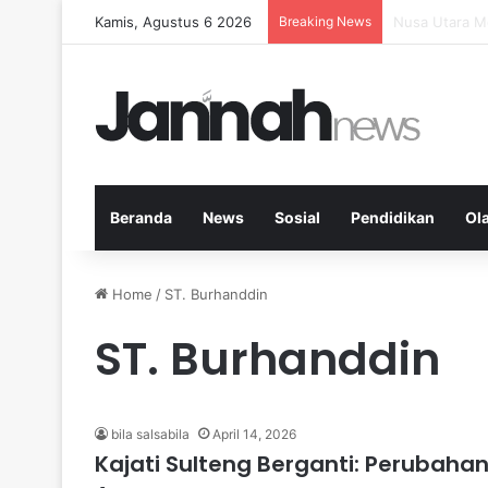
Kamis, Agustus 6 2026
Breaking News
Memperkuat K
Beranda
News
Sosial
Pendidikan
Ol
Home
/
ST. Burhanddin
ST. Burhanddin
bila salsabila
April 14, 2026
Kajati Sulteng Berganti: Perubaha