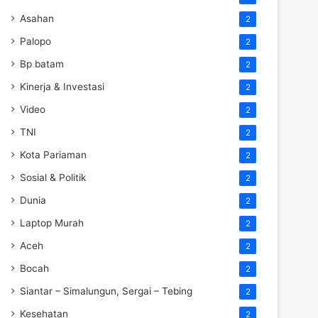
Asahan
2
Palopo
2
Bp batam
2
Kinerja & Investasi
2
Video
2
TNI
2
Kota Pariaman
2
Sosial & Politik
2
Dunia
2
Laptop Murah
2
Aceh
2
Bocah
2
Siantar – Simalungun, Sergai – Tebing
2
Kesehatan
2