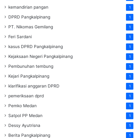
kemandirian pangan
1
DPRD Pangkalpinang
1
PT. Nikomas Gemilang
1
Feri Sardani
1
kasus DPRD Pangkalpinang
1
Kejaksaan Negeri Pangkalpinang
1
Pembunuhan tembung
1
Kejari Pangkalpinang
1
klarifikasi anggaran DPRD
1
pemeriksaan dprd
1
Pemko Medan
1
Satpol PP Medan
1
Dessy Ayutrisna
1
Berita Pangkalpinang
1