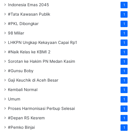
Indonesia Emas 2045
1
#Tata Kawasan Publik
1
#PKL Dibongkar
1
98 Miliar
1
LHKPN Ungkap Kekayaan Capai Rp1
1
#Naik Kelas ke KBMI 2
1
Sorotan ke Hakim PN Medan Kasim
1
#Gunsu Boby
1
Gaji Keuchik di Aceh Besar
1
Kembali Normal
1
Umum
1
Proses Harmonisasi Perbup Selesai
1
#Depan RS Kesrem
1
#Pemko Binjai
1