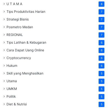
U T A M A
8
Tips Produktivitas Harian
7
Strategi Bisnis
7
Posmetro Medan
7
REGIONAL
7
Tips Latihan & Kebugaran
6
Cara Dapat Uang Online
6
Cryptocurrency
6
Hukum
6
Skill yang Menghasilkan
5
Utama
5
UMKM
5
Politik
5
Diet & Nutrisi
5