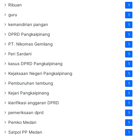
Ribuan
1
guru
1
kemandirian pangan
1
DPRD Pangkalpinang
1
PT. Nikomas Gemilang
1
Feri Sardani
1
kasus DPRD Pangkalpinang
1
Kejaksaan Negeri Pangkalpinang
1
Pembunuhan tembung
1
Kejari Pangkalpinang
1
klarifikasi anggaran DPRD
1
pemeriksaan dprd
1
Pemko Medan
1
Satpol PP Medan
1