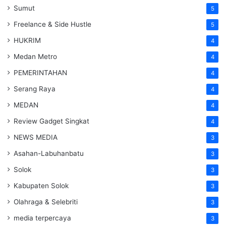
Sumut
5
Freelance & Side Hustle
5
HUKRIM
4
Medan Metro
4
PEMERINTAHAN
4
Serang Raya
4
MEDAN
4
Review Gadget Singkat
4
NEWS MEDIA
3
Asahan-Labuhanbatu
3
Solok
3
Kabupaten Solok
3
Olahraga & Selebriti
3
media terpercaya
3