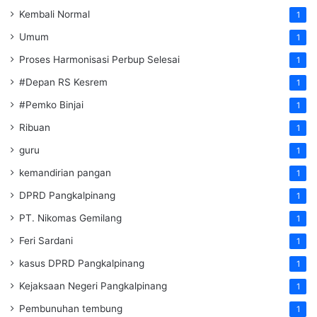
Kembali Normal
1
Umum
1
Proses Harmonisasi Perbup Selesai
1
#Depan RS Kesrem
1
#Pemko Binjai
1
Ribuan
1
guru
1
kemandirian pangan
1
DPRD Pangkalpinang
1
PT. Nikomas Gemilang
1
Feri Sardani
1
kasus DPRD Pangkalpinang
1
Kejaksaan Negeri Pangkalpinang
1
Pembunuhan tembung
1