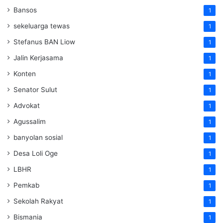
Bansos
1
sekeluarga tewas
1
Stefanus BAN Liow
1
Jalin Kerjasama
1
Konten
1
Senator Sulut
1
Advokat
1
Agussalim
1
banyolan sosial
1
Desa Loli Oge
1
LBHR
1
Pemkab
1
Sekolah Rakyat
1
Bismania
1