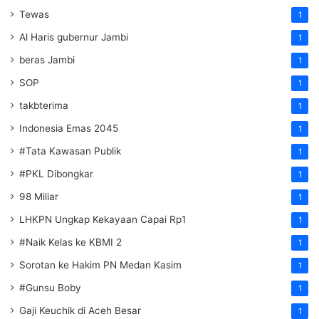
Tewas
1
Al Haris gubernur Jambi
1
beras Jambi
1
SOP
1
takbterima
1
Indonesia Emas 2045
1
#Tata Kawasan Publik
1
#PKL Dibongkar
1
98 Miliar
1
LHKPN Ungkap Kekayaan Capai Rp1
1
#Naik Kelas ke KBMI 2
1
Sorotan ke Hakim PN Medan Kasim
1
#Gunsu Boby
1
Gaji Keuchik di Aceh Besar
1