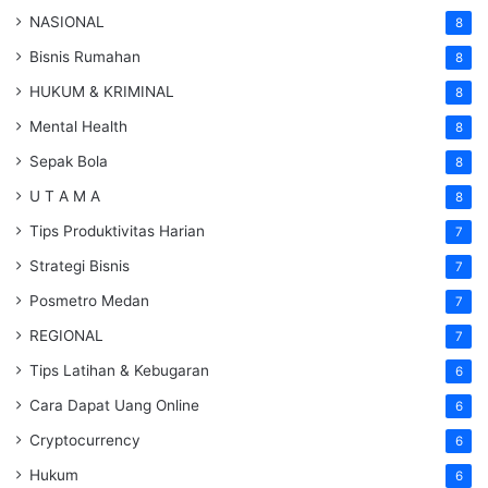
NASIONAL
8
Bisnis Rumahan
8
HUKUM & KRIMINAL
8
Mental Health
8
Sepak Bola
8
U T A M A
8
Tips Produktivitas Harian
7
Strategi Bisnis
7
Posmetro Medan
7
REGIONAL
7
Tips Latihan & Kebugaran
6
Cara Dapat Uang Online
6
Cryptocurrency
6
Hukum
6