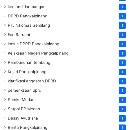
kemandirian pangan
1
DPRD Pangkalpinang
1
PT. Nikomas Gemilang
1
Feri Sardani
1
kasus DPRD Pangkalpinang
1
Kejaksaan Negeri Pangkalpinang
1
Pembunuhan tembung
1
Kejari Pangkalpinang
1
klarifikasi anggaran DPRD
1
pemeriksaan dprd
1
Pemko Medan
1
Satpol PP Medan
1
Dessy Ayutrisna
1
Berita Pangkalpinang
1