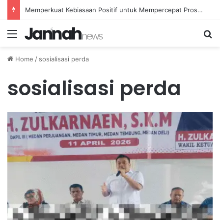
Memperkuat Kebiasaan Positif untuk Mempercepat Proses Pemulihan Mental Anda
Menu
Se
Home
/
sosialisasi perda
sosialisasi perda