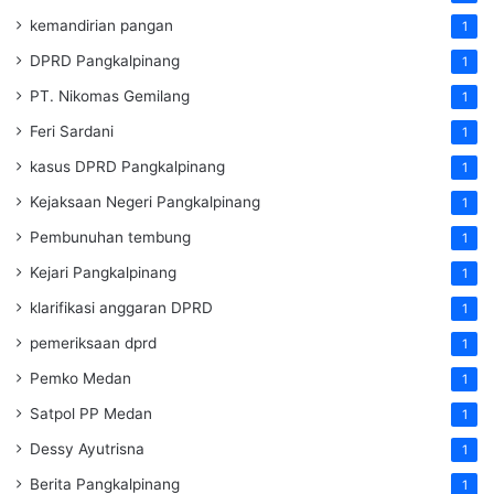
kemandirian pangan
1
DPRD Pangkalpinang
1
PT. Nikomas Gemilang
1
Feri Sardani
1
kasus DPRD Pangkalpinang
1
Kejaksaan Negeri Pangkalpinang
1
Pembunuhan tembung
1
Kejari Pangkalpinang
1
klarifikasi anggaran DPRD
1
pemeriksaan dprd
1
Pemko Medan
1
Satpol PP Medan
1
Dessy Ayutrisna
1
Berita Pangkalpinang
1