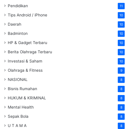
Pendidikan
11
Tips Android / iPhone
10
Daerah
10
Badminton
10
HP & Gadget Terbaru
10
Berita Olahraga Terbaru
10
Investasi & Saham
10
Olahraga & Fitness
9
NASIONAL
8
Bisnis Rumahan
8
HUKUM & KRIMINAL
8
Mental Health
8
Sepak Bola
8
U T A M A
8