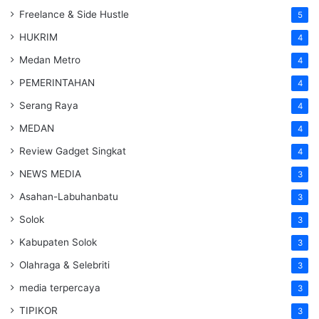
Freelance & Side Hustle
5
HUKRIM
4
Medan Metro
4
PEMERINTAHAN
4
Serang Raya
4
MEDAN
4
Review Gadget Singkat
4
NEWS MEDIA
3
Asahan-Labuhanbatu
3
Solok
3
Kabupaten Solok
3
Olahraga & Selebriti
3
media terpercaya
3
TIPIKOR
3