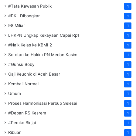
#Tata Kawasan Publik
1
#PKL Dibongkar
1
98 Miliar
1
LHKPN Ungkap Kekayaan Capai Rp1
1
#Naik Kelas ke KBMI 2
1
Sorotan ke Hakim PN Medan Kasim
1
#Gunsu Boby
1
Gaji Keuchik di Aceh Besar
1
Kembali Normal
1
Umum
1
Proses Harmonisasi Perbup Selesai
1
#Depan RS Kesrem
1
#Pemko Binjai
1
Ribuan
1