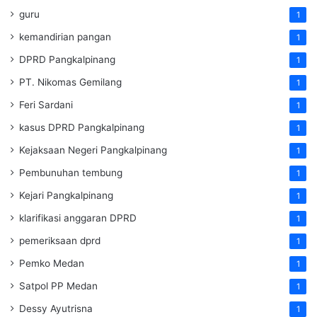
guru
1
kemandirian pangan
1
DPRD Pangkalpinang
1
PT. Nikomas Gemilang
1
Feri Sardani
1
kasus DPRD Pangkalpinang
1
Kejaksaan Negeri Pangkalpinang
1
Pembunuhan tembung
1
Kejari Pangkalpinang
1
klarifikasi anggaran DPRD
1
pemeriksaan dprd
1
Pemko Medan
1
Satpol PP Medan
1
Dessy Ayutrisna
1