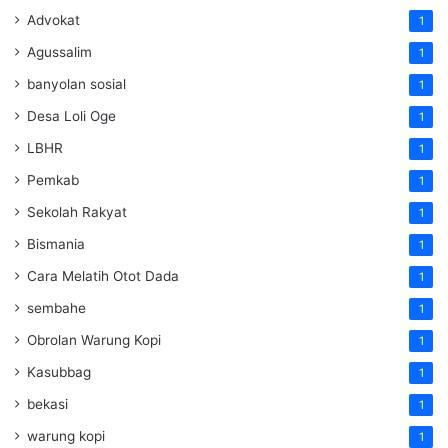
Advokat
1
Agussalim
1
banyolan sosial
1
Desa Loli Oge
1
LBHR
1
Pemkab
1
Sekolah Rakyat
1
Bismania
1
Cara Melatih Otot Dada
1
sembahe
1
Obrolan Warung Kopi
1
Kasubbag
1
bekasi
1
warung kopi
1