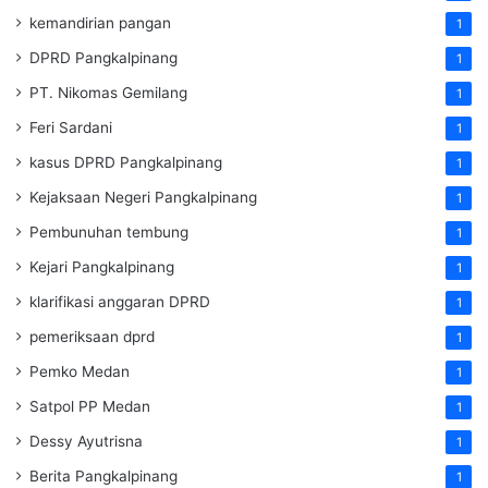
kemandirian pangan
1
DPRD Pangkalpinang
1
PT. Nikomas Gemilang
1
Feri Sardani
1
kasus DPRD Pangkalpinang
1
Kejaksaan Negeri Pangkalpinang
1
Pembunuhan tembung
1
Kejari Pangkalpinang
1
klarifikasi anggaran DPRD
1
pemeriksaan dprd
1
Pemko Medan
1
Satpol PP Medan
1
Dessy Ayutrisna
1
Berita Pangkalpinang
1