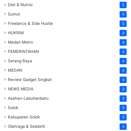
Diet & Nutrisi
5
Sumut
5
Freelance & Side Hustle
5
HUKRIM
4
Medan Metro
4
PEMERINTAHAN
4
Serang Raya
4
MEDAN
4
Review Gadget Singkat
4
NEWS MEDIA
3
Asahan-Labuhanbatu
3
Solok
3
Kabupaten Solok
3
Olahraga & Selebriti
3