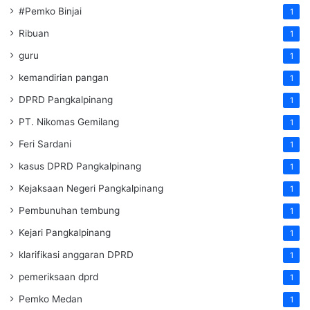
#Pemko Binjai
1
Ribuan
1
guru
1
kemandirian pangan
1
DPRD Pangkalpinang
1
PT. Nikomas Gemilang
1
Feri Sardani
1
kasus DPRD Pangkalpinang
1
Kejaksaan Negeri Pangkalpinang
1
Pembunuhan tembung
1
Kejari Pangkalpinang
1
klarifikasi anggaran DPRD
1
pemeriksaan dprd
1
Pemko Medan
1