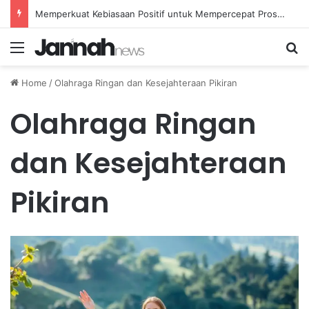
Memperkuat Kebiasaan Positif untuk Mempercepat Proses Pemulihan Mental Anda
Menu
Se
Home
/
Olahraga Ringan dan Kesejahteraan Pikiran
Olahraga Ringan
dan Kesejahteraan
Pikiran