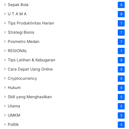
Sepak Bola
8
U T A M A
8
Tips Produktivitas Harian
7
Strategi Bisnis
7
Posmetro Medan
7
REGIONAL
7
Tips Latihan & Kebugaran
6
Cara Dapat Uang Online
6
Cryptocurrency
6
Hukum
6
Skill yang Menghasilkan
5
Utama
5
UMKM
5
Politik
5