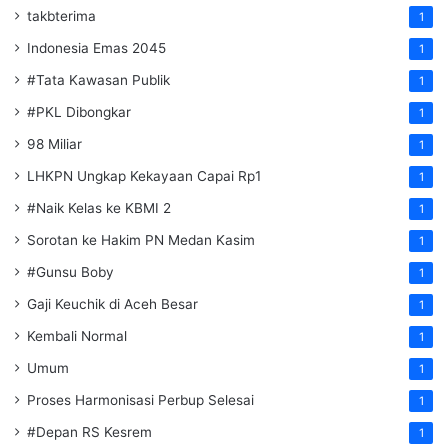
takbterima
1
Indonesia Emas 2045
1
#Tata Kawasan Publik
1
#PKL Dibongkar
1
98 Miliar
1
LHKPN Ungkap Kekayaan Capai Rp1
1
#Naik Kelas ke KBMI 2
1
Sorotan ke Hakim PN Medan Kasim
1
#Gunsu Boby
1
Gaji Keuchik di Aceh Besar
1
Kembali Normal
1
Umum
1
Proses Harmonisasi Perbup Selesai
1
#Depan RS Kesrem
1