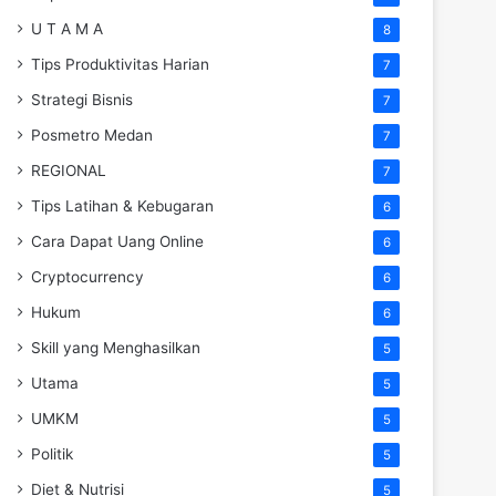
U T A M A
8
Tips Produktivitas Harian
7
Strategi Bisnis
7
Posmetro Medan
7
REGIONAL
7
Tips Latihan & Kebugaran
6
Cara Dapat Uang Online
6
Cryptocurrency
6
Hukum
6
Skill yang Menghasilkan
5
Utama
5
UMKM
5
Politik
5
Diet & Nutrisi
5