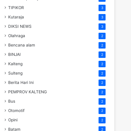
TIPIKOR
3
Kutaraja
3
DIKSI NEWS
3
Olahraga
2
Bencana alam
2
BINJAI
2
Kalteng
2
Sulteng
2
Berita Hari Ini
2
PEMPROV KALTENG
2
Bus
2
Otomotif
2
Opini
2
Batam
2