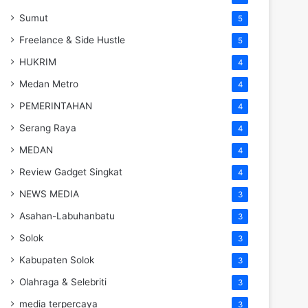
Sumut
5
Freelance & Side Hustle
5
HUKRIM
4
Medan Metro
4
PEMERINTAHAN
4
Serang Raya
4
MEDAN
4
Review Gadget Singkat
4
NEWS MEDIA
3
Asahan-Labuhanbatu
3
Solok
3
Kabupaten Solok
3
Olahraga & Selebriti
3
media terpercaya
3