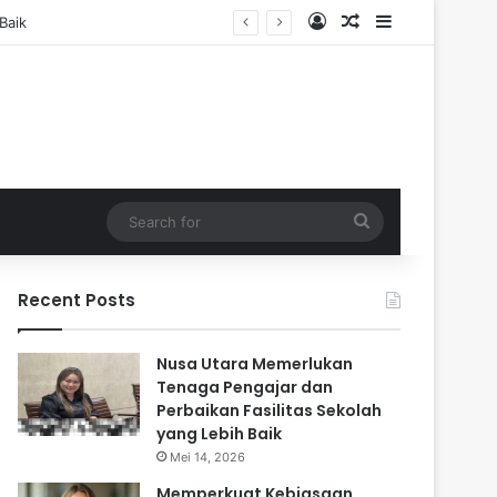
Log In
Random Article
Sidebar
Search
for
Recent Posts
Nusa Utara Memerlukan
Tenaga Pengajar dan
Perbaikan Fasilitas Sekolah
yang Lebih Baik
Mei 14, 2026
Memperkuat Kebiasaan