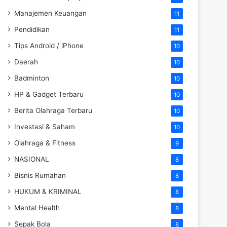
Manajemen Keuangan
11
Pendidikan
11
Tips Android / iPhone
10
Daerah
10
Badminton
10
HP & Gadget Terbaru
10
Berita Olahraga Terbaru
10
Investasi & Saham
10
Olahraga & Fitness
9
NASIONAL
8
Bisnis Rumahan
8
HUKUM & KRIMINAL
8
Mental Health
8
Sepak Bola
8