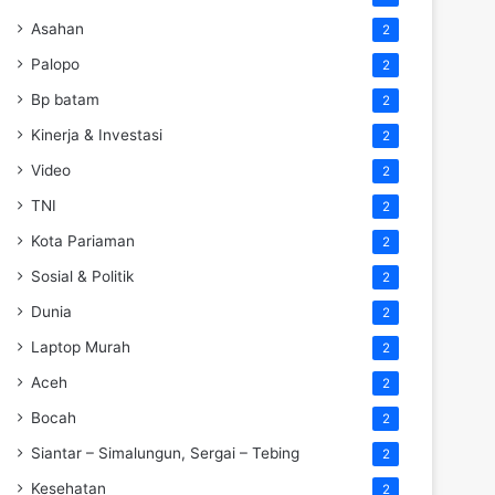
Asahan
2
Palopo
2
Bp batam
2
Kinerja & Investasi
2
Video
2
TNI
2
Kota Pariaman
2
Sosial & Politik
2
Dunia
2
Laptop Murah
2
Aceh
2
Bocah
2
Siantar – Simalungun, Sergai – Tebing
2
Kesehatan
2