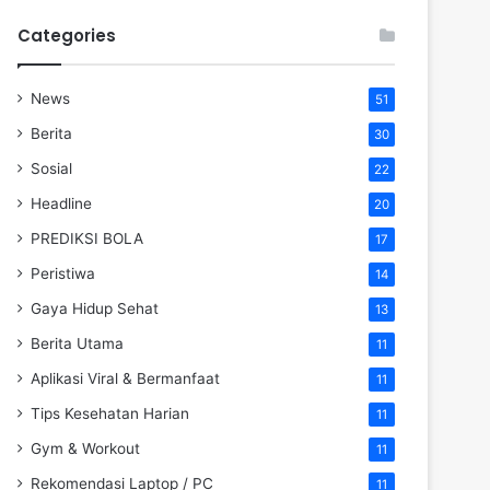
Categories
News
51
Berita
30
Sosial
22
Headline
20
PREDIKSI BOLA
17
Peristiwa
14
Gaya Hidup Sehat
13
Berita Utama
11
Aplikasi Viral & Bermanfaat
11
Tips Kesehatan Harian
11
Gym & Workout
11
Rekomendasi Laptop / PC
11