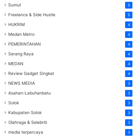
Sumut
5
Freelance & Side Hustle
5
HUKRIM
4
Medan Metro
4
PEMERINTAHAN
4
Serang Raya
4
MEDAN
4
Review Gadget Singkat
4
NEWS MEDIA
3
Asahan-Labuhanbatu
3
Solok
3
Kabupaten Solok
3
Olahraga & Selebriti
3
media terpercaya
3