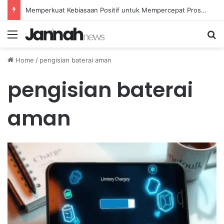
Memperkuat Kebiasaan Positif untuk Mempercepat Proses Pemulihan Mental Anda
Menu
Se
Home
/
pengisian baterai aman
pengisian baterai
aman