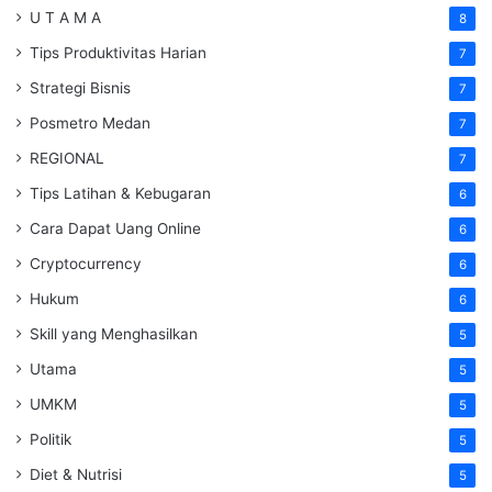
U T A M A
8
Tips Produktivitas Harian
7
Strategi Bisnis
7
Posmetro Medan
7
REGIONAL
7
Tips Latihan & Kebugaran
6
Cara Dapat Uang Online
6
Cryptocurrency
6
Hukum
6
Skill yang Menghasilkan
5
Utama
5
UMKM
5
Politik
5
Diet & Nutrisi
5