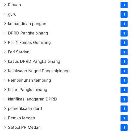
Ribuan
1
guru
1
kemandirian pangan
1
DPRD Pangkalpinang
1
PT. Nikomas Gemilang
1
Feri Sardani
1
kasus DPRD Pangkalpinang
1
Kejaksaan Negeri Pangkalpinang
1
Pembunuhan tembung
1
Kejari Pangkalpinang
1
klarifikasi anggaran DPRD
1
pemeriksaan dprd
1
Pemko Medan
1
Satpol PP Medan
1