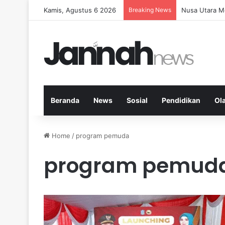
Kamis, Agustus 6 2026
Breaking News
Memperkuat K
Beranda
News
Sosial
Pendidikan
Ol
Home
/
program pemuda
program pemud