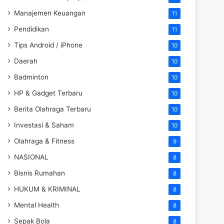
Manajemen Keuangan
11
Pendidikan
11
Tips Android / iPhone
10
Daerah
10
Badminton
10
HP & Gadget Terbaru
10
Berita Olahraga Terbaru
10
Investasi & Saham
10
Olahraga & Fitness
9
NASIONAL
8
Bisnis Rumahan
8
HUKUM & KRIMINAL
8
Mental Health
8
Sepak Bola
8