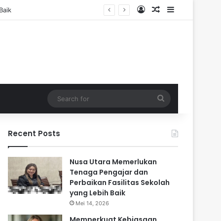
Log In
Random Article
Sidebar
Search
for
Recent Posts
Nusa Utara Memerlukan
Tenaga Pengajar dan
Perbaikan Fasilitas Sekolah
yang Lebih Baik
Mei 14, 2026
Memperkuat Kebiasaan