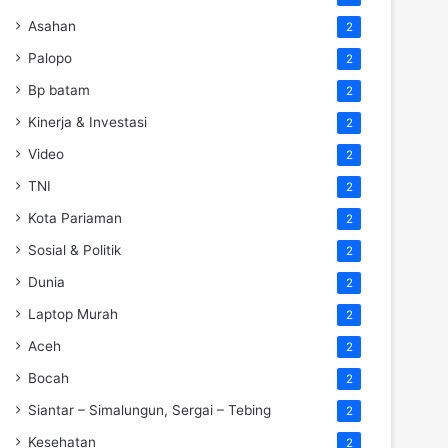
Asahan
2
Palopo
2
Bp batam
2
Kinerja & Investasi
2
Video
2
TNI
2
Kota Pariaman
2
Sosial & Politik
2
Dunia
2
Laptop Murah
2
Aceh
2
Bocah
2
Siantar – Simalungun, Sergai – Tebing
2
Kesehatan
2