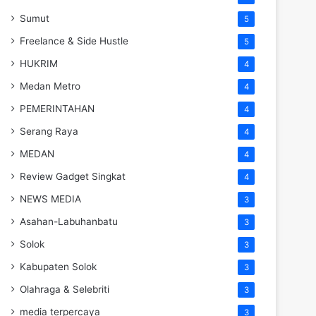
Sumut
5
Freelance & Side Hustle
5
HUKRIM
4
Medan Metro
4
PEMERINTAHAN
4
Serang Raya
4
MEDAN
4
Review Gadget Singkat
4
NEWS MEDIA
3
Asahan-Labuhanbatu
3
Solok
3
Kabupaten Solok
3
Olahraga & Selebriti
3
media terpercaya
3