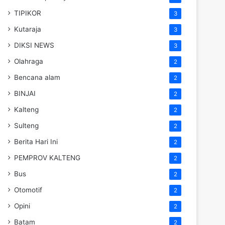
TIPIKOR
3
Kutaraja
3
DIKSI NEWS
3
Olahraga
2
Bencana alam
2
BINJAI
2
Kalteng
2
Sulteng
2
Berita Hari Ini
2
PEMPROV KALTENG
2
Bus
2
Otomotif
2
Opini
2
Batam
2