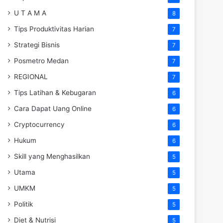
U T A M A
8
Tips Produktivitas Harian
7
Strategi Bisnis
7
Posmetro Medan
7
REGIONAL
7
Tips Latihan & Kebugaran
6
Cara Dapat Uang Online
6
Cryptocurrency
6
Hukum
6
Skill yang Menghasilkan
5
Utama
5
UMKM
5
Politik
5
Diet & Nutrisi
5