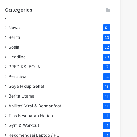
Categories
News
51
Berita
30
Sosial
22
Headline
20
PREDIKSI BOLA
17
Peristiwa
14
Gaya Hidup Sehat
13
Berita Utama
11
Aplikasi Viral & Bermanfaat
11
Tips Kesehatan Harian
11
Gym & Workout
11
Rekomendasi Laptop / PC
11