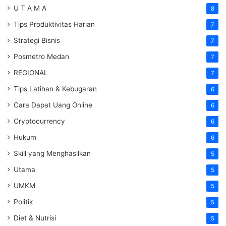
U T A M A
8
Tips Produktivitas Harian
7
Strategi Bisnis
7
Posmetro Medan
7
REGIONAL
7
Tips Latihan & Kebugaran
6
Cara Dapat Uang Online
6
Cryptocurrency
6
Hukum
6
Skill yang Menghasilkan
5
Utama
5
UMKM
5
Politik
5
Diet & Nutrisi
5