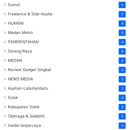
Sumut
5
Freelance & Side Hustle
5
HUKRIM
4
Medan Metro
4
PEMERINTAHAN
4
Serang Raya
4
MEDAN
4
Review Gadget Singkat
4
NEWS MEDIA
3
Asahan-Labuhanbatu
3
Solok
3
Kabupaten Solok
3
Olahraga & Selebriti
3
media terpercaya
3