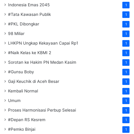
Indonesia Emas 2045
1
#Tata Kawasan Publik
1
#PKL Dibongkar
1
98 Miliar
1
LHKPN Ungkap Kekayaan Capai Rp1
1
#Naik Kelas ke KBMI 2
1
Sorotan ke Hakim PN Medan Kasim
1
#Gunsu Boby
1
Gaji Keuchik di Aceh Besar
1
Kembali Normal
1
Umum
1
Proses Harmonisasi Perbup Selesai
1
#Depan RS Kesrem
1
#Pemko Binjai
1