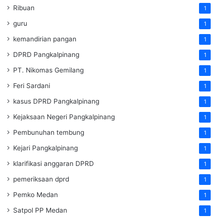
Ribuan
1
guru
1
kemandirian pangan
1
DPRD Pangkalpinang
1
PT. Nikomas Gemilang
1
Feri Sardani
1
kasus DPRD Pangkalpinang
1
Kejaksaan Negeri Pangkalpinang
1
Pembunuhan tembung
1
Kejari Pangkalpinang
1
klarifikasi anggaran DPRD
1
pemeriksaan dprd
1
Pemko Medan
1
Satpol PP Medan
1