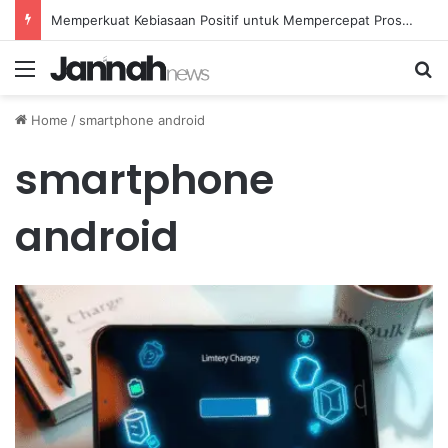
Memperkuat Kebiasaan Positif untuk Mempercepat Proses Pemulihan Mental Anda
Menu
Se
Home
/
smartphone android
smartphone
android