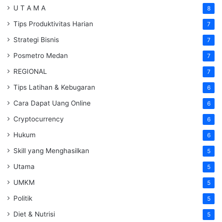
U T A M A
8
Tips Produktivitas Harian
7
Strategi Bisnis
7
Posmetro Medan
7
REGIONAL
7
Tips Latihan & Kebugaran
6
Cara Dapat Uang Online
6
Cryptocurrency
6
Hukum
6
Skill yang Menghasilkan
5
Utama
5
UMKM
5
Politik
5
Diet & Nutrisi
5