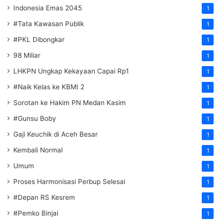
Indonesia Emas 2045
1
#Tata Kawasan Publik
1
#PKL Dibongkar
1
98 Miliar
1
LHKPN Ungkap Kekayaan Capai Rp1
1
#Naik Kelas ke KBMI 2
1
Sorotan ke Hakim PN Medan Kasim
1
#Gunsu Boby
1
Gaji Keuchik di Aceh Besar
1
Kembali Normal
1
Umum
1
Proses Harmonisasi Perbup Selesai
1
#Depan RS Kesrem
1
#Pemko Binjai
1