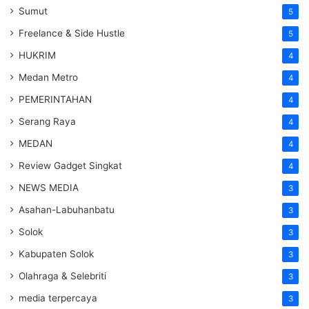
Sumut
5
Freelance & Side Hustle
5
HUKRIM
4
Medan Metro
4
PEMERINTAHAN
4
Serang Raya
4
MEDAN
4
Review Gadget Singkat
4
NEWS MEDIA
3
Asahan-Labuhanbatu
3
Solok
3
Kabupaten Solok
3
Olahraga & Selebriti
3
media terpercaya
3