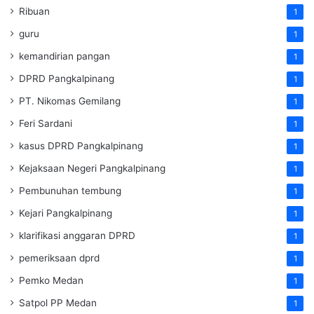
Ribuan
1
guru
1
kemandirian pangan
1
DPRD Pangkalpinang
1
PT. Nikomas Gemilang
1
Feri Sardani
1
kasus DPRD Pangkalpinang
1
Kejaksaan Negeri Pangkalpinang
1
Pembunuhan tembung
1
Kejari Pangkalpinang
1
klarifikasi anggaran DPRD
1
pemeriksaan dprd
1
Pemko Medan
1
Satpol PP Medan
1