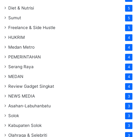
Diet & Nutrisi
5
Sumut
5
Freelance & Side Hustle
5
HUKRIM
4
Medan Metro
4
PEMERINTAHAN
4
Serang Raya
4
MEDAN
4
Review Gadget Singkat
4
NEWS MEDIA
3
Asahan-Labuhanbatu
3
Solok
3
Kabupaten Solok
3
Olahraga & Selebriti
3