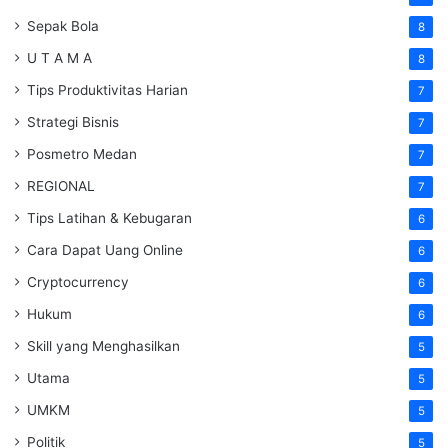
Sepak Bola
8
U T A M A
8
Tips Produktivitas Harian
7
Strategi Bisnis
7
Posmetro Medan
7
REGIONAL
7
Tips Latihan & Kebugaran
6
Cara Dapat Uang Online
6
Cryptocurrency
6
Hukum
6
Skill yang Menghasilkan
5
Utama
5
UMKM
5
Politik
5