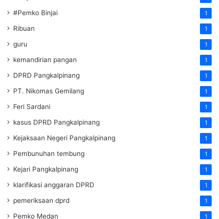
#Pemko Binjai
1
Ribuan
1
guru
1
kemandirian pangan
1
DPRD Pangkalpinang
1
PT. Nikomas Gemilang
1
Feri Sardani
1
kasus DPRD Pangkalpinang
1
Kejaksaan Negeri Pangkalpinang
1
Pembunuhan tembung
1
Kejari Pangkalpinang
1
klarifikasi anggaran DPRD
1
pemeriksaan dprd
1
Pemko Medan
1