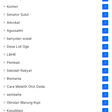
Konten
1
Senator Sulut
1
Advokat
1
Agussalim
1
banyolan sosial
1
Desa Loli Oge
1
LBHR
1
Pemkab
1
Sekolah Rakyat
1
Bismania
1
Cara Melatih Otot Dada
1
sembahe
1
Obrolan Warung Kopi
1
Kasubbag
1