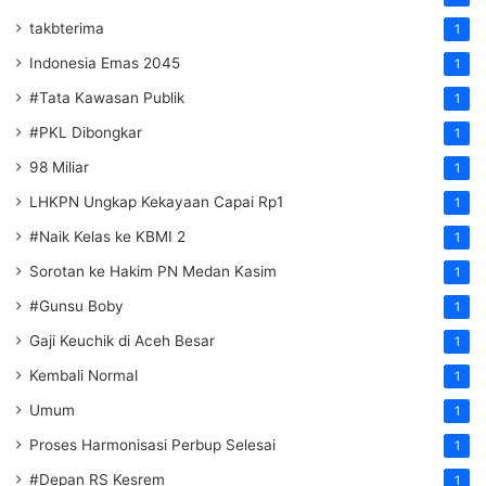
takbterima
1
Indonesia Emas 2045
1
#Tata Kawasan Publik
1
#PKL Dibongkar
1
98 Miliar
1
LHKPN Ungkap Kekayaan Capai Rp1
1
#Naik Kelas ke KBMI 2
1
Sorotan ke Hakim PN Medan Kasim
1
#Gunsu Boby
1
Gaji Keuchik di Aceh Besar
1
Kembali Normal
1
Umum
1
Proses Harmonisasi Perbup Selesai
1
#Depan RS Kesrem
1