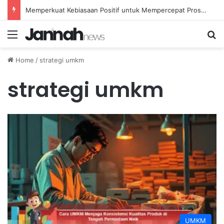
Memperkuat Kebiasaan Positif untuk Mempercepat Proses Pemulihan Mental Anda
Menu
Se
Home
/
strategi umkm
strategi umkm
UMKM