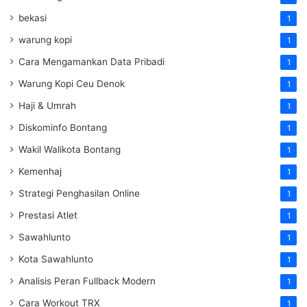
bekasi
1
warung kopi
1
Cara Mengamankan Data Pribadi
1
Warung Kopi Ceu Denok
1
Haji & Umrah
1
Diskominfo Bontang
1
Wakil Walikota Bontang
1
Kemenhaj
1
Strategi Penghasilan Online
1
Prestasi Atlet
1
Sawahlunto
1
Kota Sawahlunto
1
Analisis Peran Fullback Modern
1
Cara Workout TRX
1