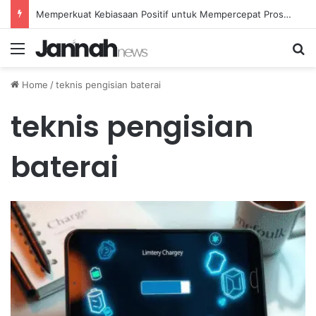
Memperkuat Kebiasaan Positif untuk Mempercepat Proses Pemulihan Mental Anda
Menu
Se
Home
/
teknis pengisian baterai
teknis pengisian
baterai