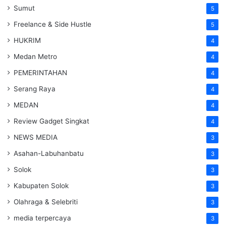
Sumut
5
Freelance & Side Hustle
5
HUKRIM
4
Medan Metro
4
PEMERINTAHAN
4
Serang Raya
4
MEDAN
4
Review Gadget Singkat
4
NEWS MEDIA
3
Asahan-Labuhanbatu
3
Solok
3
Kabupaten Solok
3
Olahraga & Selebriti
3
media terpercaya
3