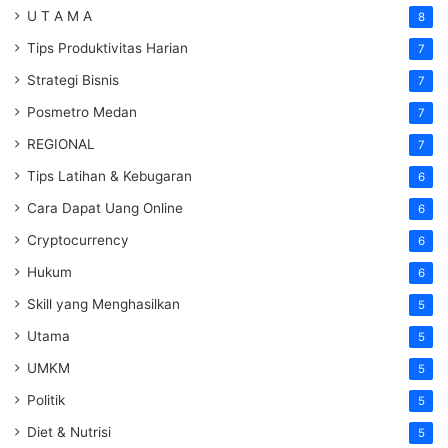
U T A M A
8
Tips Produktivitas Harian
7
Strategi Bisnis
7
Posmetro Medan
7
REGIONAL
7
Tips Latihan & Kebugaran
6
Cara Dapat Uang Online
6
Cryptocurrency
6
Hukum
6
Skill yang Menghasilkan
5
Utama
5
UMKM
5
Politik
5
Diet & Nutrisi
5