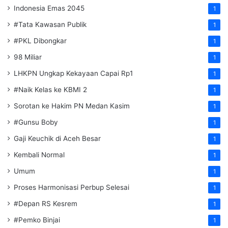
Indonesia Emas 2045
1
#Tata Kawasan Publik
1
#PKL Dibongkar
1
98 Miliar
1
LHKPN Ungkap Kekayaan Capai Rp1
1
#Naik Kelas ke KBMI 2
1
Sorotan ke Hakim PN Medan Kasim
1
#Gunsu Boby
1
Gaji Keuchik di Aceh Besar
1
Kembali Normal
1
Umum
1
Proses Harmonisasi Perbup Selesai
1
#Depan RS Kesrem
1
#Pemko Binjai
1