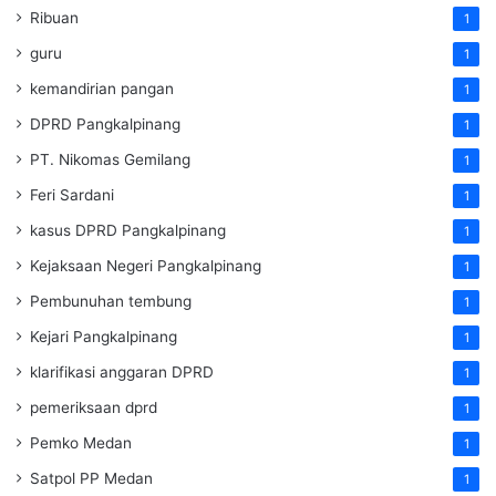
Ribuan
1
guru
1
kemandirian pangan
1
DPRD Pangkalpinang
1
PT. Nikomas Gemilang
1
Feri Sardani
1
kasus DPRD Pangkalpinang
1
Kejaksaan Negeri Pangkalpinang
1
Pembunuhan tembung
1
Kejari Pangkalpinang
1
klarifikasi anggaran DPRD
1
pemeriksaan dprd
1
Pemko Medan
1
Satpol PP Medan
1