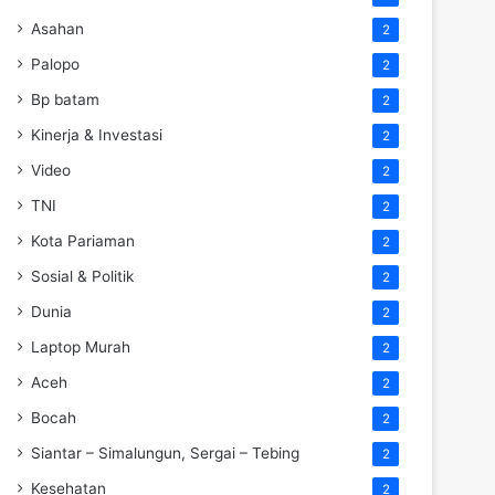
Asahan
2
Palopo
2
Bp batam
2
Kinerja & Investasi
2
Video
2
TNI
2
Kota Pariaman
2
Sosial & Politik
2
Dunia
2
Laptop Murah
2
Aceh
2
Bocah
2
Siantar – Simalungun, Sergai – Tebing
2
Kesehatan
2