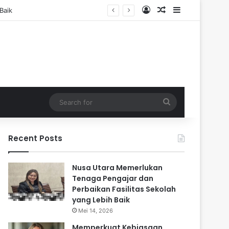
Log In
Random Article
Sidebar
Search
for
Recent Posts
Nusa Utara Memerlukan
Tenaga Pengajar dan
Perbaikan Fasilitas Sekolah
yang Lebih Baik
Mei 14, 2026
Memperkuat Kebiasaan