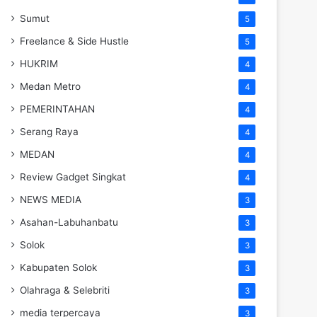
Sumut
5
Freelance & Side Hustle
5
HUKRIM
4
Medan Metro
4
PEMERINTAHAN
4
Serang Raya
4
MEDAN
4
Review Gadget Singkat
4
NEWS MEDIA
3
Asahan-Labuhanbatu
3
Solok
3
Kabupaten Solok
3
Olahraga & Selebriti
3
media terpercaya
3