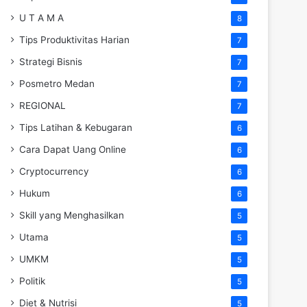
U T A M A
8
Tips Produktivitas Harian
7
Strategi Bisnis
7
Posmetro Medan
7
REGIONAL
7
Tips Latihan & Kebugaran
6
Cara Dapat Uang Online
6
Cryptocurrency
6
Hukum
6
Skill yang Menghasilkan
5
Utama
5
UMKM
5
Politik
5
Diet & Nutrisi
5