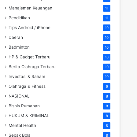
Manajemen Keuangan
11
Pendidikan
11
Tips Android / iPhone
10
Daerah
10
Badminton
10
HP & Gadget Terbaru
10
Berita Olahraga Terbaru
10
Investasi & Saham
10
Olahraga & Fitness
9
NASIONAL
8
Bisnis Rumahan
8
HUKUM & KRIMINAL
8
Mental Health
8
Sepak Bola
8