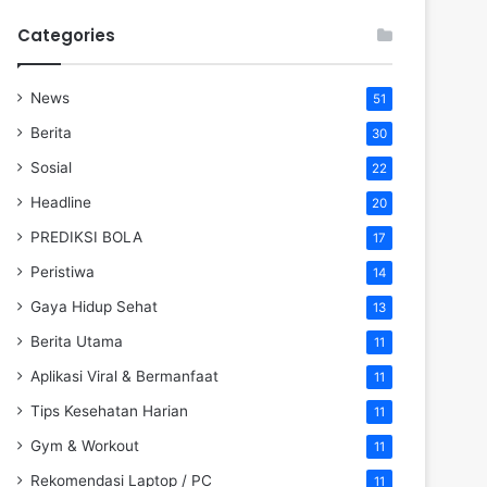
Categories
News
51
Berita
30
Sosial
22
Headline
20
PREDIKSI BOLA
17
Peristiwa
14
Gaya Hidup Sehat
13
Berita Utama
11
Aplikasi Viral & Bermanfaat
11
Tips Kesehatan Harian
11
Gym & Workout
11
Rekomendasi Laptop / PC
11