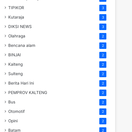
TIPIKOR
3
Kutaraja
3
DIKSI NEWS
3
Olahraga
2
Bencana alam
2
BINJAI
2
Kalteng
2
Sulteng
2
Berita Hari Ini
2
PEMPROV KALTENG
2
Bus
2
Otomotif
2
Opini
2
Batam
2