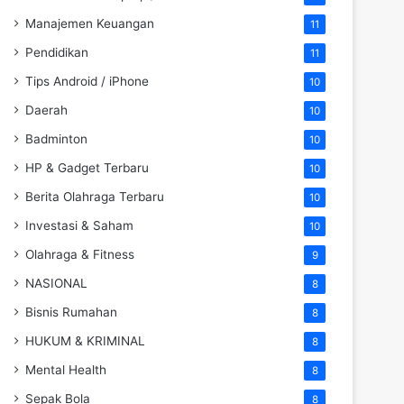
Manajemen Keuangan
11
Pendidikan
11
Tips Android / iPhone
10
Daerah
10
Badminton
10
HP & Gadget Terbaru
10
Berita Olahraga Terbaru
10
Investasi & Saham
10
Olahraga & Fitness
9
NASIONAL
8
Bisnis Rumahan
8
HUKUM & KRIMINAL
8
Mental Health
8
Sepak Bola
8