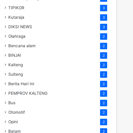
TIPIKOR
3
Kutaraja
3
DIKSI NEWS
3
Olahraga
2
Bencana alam
2
BINJAI
2
Kalteng
2
Sulteng
2
Berita Hari Ini
2
PEMPROV KALTENG
2
Bus
2
Otomotif
2
Opini
2
Batam
2