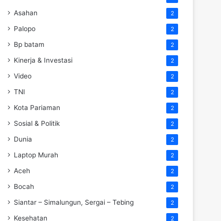
Asahan
2
Palopo
2
Bp batam
2
Kinerja & Investasi
2
Video
2
TNI
2
Kota Pariaman
2
Sosial & Politik
2
Dunia
2
Laptop Murah
2
Aceh
2
Bocah
2
Siantar – Simalungun, Sergai – Tebing
2
Kesehatan
2