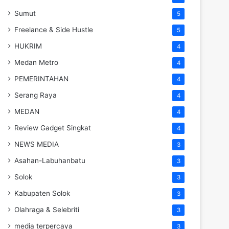
Sumut
5
Freelance & Side Hustle
5
HUKRIM
4
Medan Metro
4
PEMERINTAHAN
4
Serang Raya
4
MEDAN
4
Review Gadget Singkat
4
NEWS MEDIA
3
Asahan-Labuhanbatu
3
Solok
3
Kabupaten Solok
3
Olahraga & Selebriti
3
media terpercaya
3