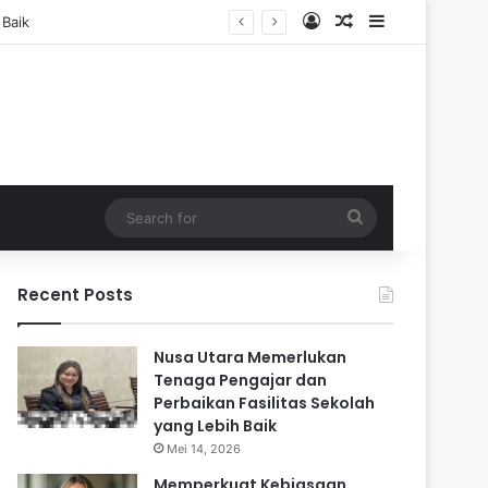
Log In
Random Article
Sidebar
Search
for
Recent Posts
Nusa Utara Memerlukan
Tenaga Pengajar dan
Perbaikan Fasilitas Sekolah
yang Lebih Baik
Mei 14, 2026
Memperkuat Kebiasaan