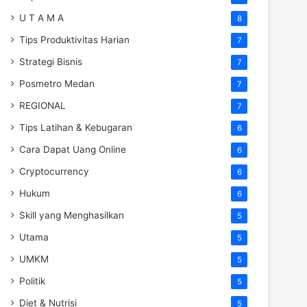
U T A M A
8
Tips Produktivitas Harian
7
Strategi Bisnis
7
Posmetro Medan
7
REGIONAL
7
Tips Latihan & Kebugaran
6
Cara Dapat Uang Online
6
Cryptocurrency
6
Hukum
6
Skill yang Menghasilkan
5
Utama
5
UMKM
5
Politik
5
Diet & Nutrisi
5