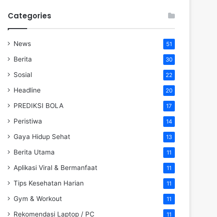
Categories
News
51
Berita
30
Sosial
22
Headline
20
PREDIKSI BOLA
17
Peristiwa
14
Gaya Hidup Sehat
13
Berita Utama
11
Aplikasi Viral & Bermanfaat
11
Tips Kesehatan Harian
11
Gym & Workout
11
Rekomendasi Laptop / PC
11