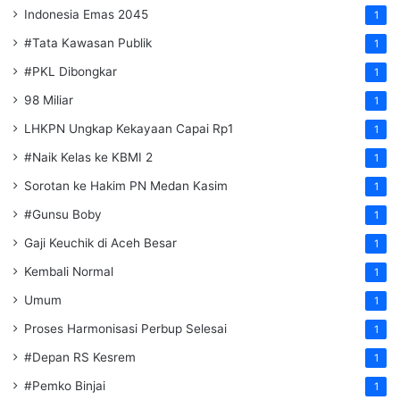
Indonesia Emas 2045
1
#Tata Kawasan Publik
1
#PKL Dibongkar
1
98 Miliar
1
LHKPN Ungkap Kekayaan Capai Rp1
1
#Naik Kelas ke KBMI 2
1
Sorotan ke Hakim PN Medan Kasim
1
#Gunsu Boby
1
Gaji Keuchik di Aceh Besar
1
Kembali Normal
1
Umum
1
Proses Harmonisasi Perbup Selesai
1
#Depan RS Kesrem
1
#Pemko Binjai
1