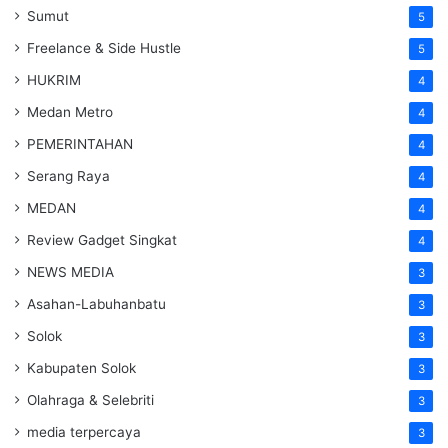
Sumut
5
Freelance & Side Hustle
5
HUKRIM
4
Medan Metro
4
PEMERINTAHAN
4
Serang Raya
4
MEDAN
4
Review Gadget Singkat
4
NEWS MEDIA
3
Asahan-Labuhanbatu
3
Solok
3
Kabupaten Solok
3
Olahraga & Selebriti
3
media terpercaya
3