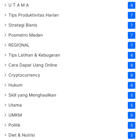
U T A M A
8
Tips Produktivitas Harian
7
Strategi Bisnis
7
Posmetro Medan
7
REGIONAL
7
Tips Latihan & Kebugaran
6
Cara Dapat Uang Online
6
Cryptocurrency
6
Hukum
6
Skill yang Menghasilkan
5
Utama
5
UMKM
5
Politik
5
Diet & Nutrisi
5