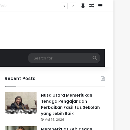
Log In
Random Article
Sidebar
Search
for
Recent Posts
Nusa Utara Memerlukan
Tenaga Pengajar dan
Perbaikan Fasilitas Sekolah
yang Lebih Baik
Mei 14, 2026
Memperkuat Kebiasaan