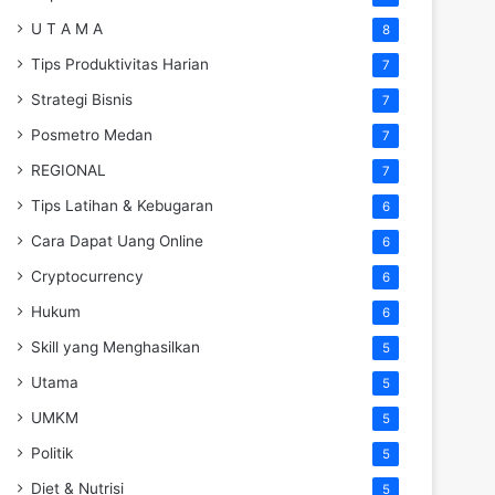
U T A M A
8
Tips Produktivitas Harian
7
Strategi Bisnis
7
Posmetro Medan
7
REGIONAL
7
Tips Latihan & Kebugaran
6
Cara Dapat Uang Online
6
Cryptocurrency
6
Hukum
6
Skill yang Menghasilkan
5
Utama
5
UMKM
5
Politik
5
Diet & Nutrisi
5