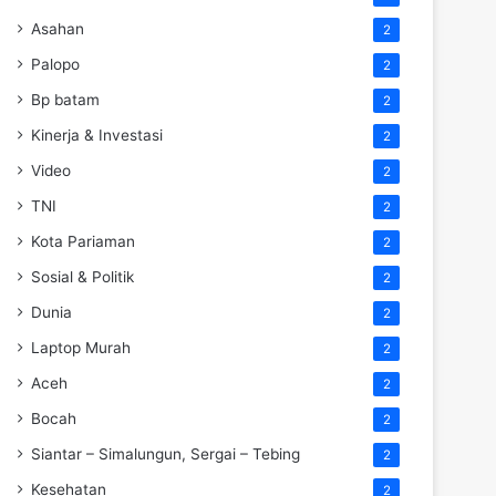
Asahan
2
Palopo
2
Bp batam
2
Kinerja & Investasi
2
Video
2
TNI
2
Kota Pariaman
2
Sosial & Politik
2
Dunia
2
Laptop Murah
2
Aceh
2
Bocah
2
Siantar – Simalungun, Sergai – Tebing
2
Kesehatan
2