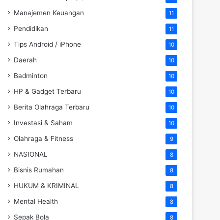
Manajemen Keuangan
11
Pendidikan
11
Tips Android / iPhone
10
Daerah
10
Badminton
10
HP & Gadget Terbaru
10
Berita Olahraga Terbaru
10
Investasi & Saham
10
Olahraga & Fitness
9
NASIONAL
8
Bisnis Rumahan
8
HUKUM & KRIMINAL
8
Mental Health
8
Sepak Bola
8