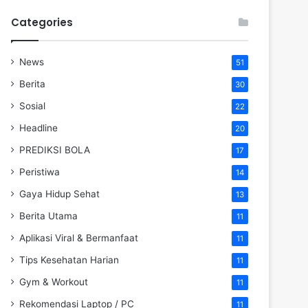
Categories
News
51
Berita
30
Sosial
22
Headline
20
PREDIKSI BOLA
17
Peristiwa
14
Gaya Hidup Sehat
13
Berita Utama
11
Aplikasi Viral & Bermanfaat
11
Tips Kesehatan Harian
11
Gym & Workout
11
Rekomendasi Laptop / PC
11