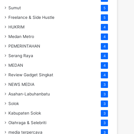
Sumut
5
Freelance & Side Hustle
5
HUKRIM
4
Medan Metro
4
PEMERINTAHAN
4
Serang Raya
4
MEDAN
4
Review Gadget Singkat
4
NEWS MEDIA
3
Asahan-Labuhanbatu
3
Solok
3
Kabupaten Solok
3
Olahraga & Selebriti
3
media terpercaya
3