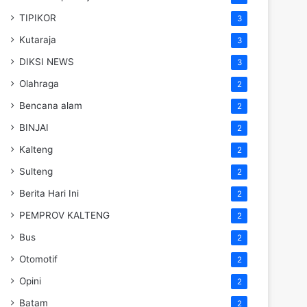
TIPIKOR
3
Kutaraja
3
DIKSI NEWS
3
Olahraga
2
Bencana alam
2
BINJAI
2
Kalteng
2
Sulteng
2
Berita Hari Ini
2
PEMPROV KALTENG
2
Bus
2
Otomotif
2
Opini
2
Batam
2