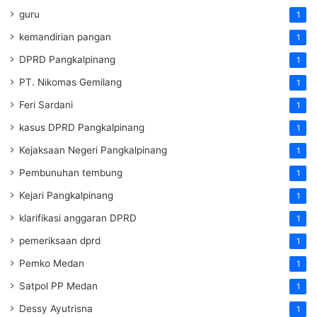
guru
1
kemandirian pangan
1
DPRD Pangkalpinang
1
PT. Nikomas Gemilang
1
Feri Sardani
1
kasus DPRD Pangkalpinang
1
Kejaksaan Negeri Pangkalpinang
1
Pembunuhan tembung
1
Kejari Pangkalpinang
1
klarifikasi anggaran DPRD
1
pemeriksaan dprd
1
Pemko Medan
1
Satpol PP Medan
1
Dessy Ayutrisna
1