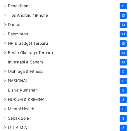
Pendidikan
11
Tips Android / iPhone
10
Daerah
10
Badminton
10
HP & Gadget Terbaru
10
Berita Olahraga Terbaru
10
Investasi & Saham
10
Olahraga & Fitness
9
NASIONAL
8
Bisnis Rumahan
8
HUKUM & KRIMINAL
8
Mental Health
8
Sepak Bola
8
U T A M A
8