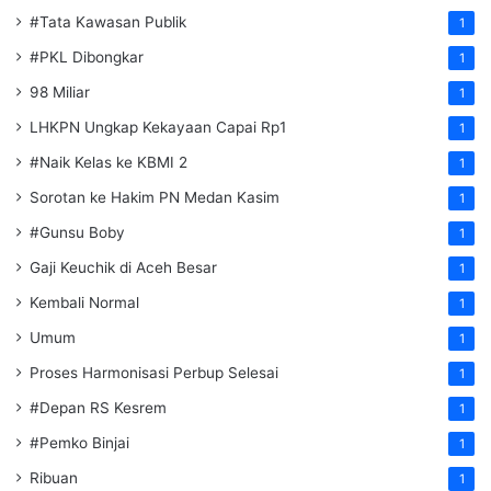
#Tata Kawasan Publik
1
#PKL Dibongkar
1
98 Miliar
1
LHKPN Ungkap Kekayaan Capai Rp1
1
#Naik Kelas ke KBMI 2
1
Sorotan ke Hakim PN Medan Kasim
1
#Gunsu Boby
1
Gaji Keuchik di Aceh Besar
1
Kembali Normal
1
Umum
1
Proses Harmonisasi Perbup Selesai
1
#Depan RS Kesrem
1
#Pemko Binjai
1
Ribuan
1