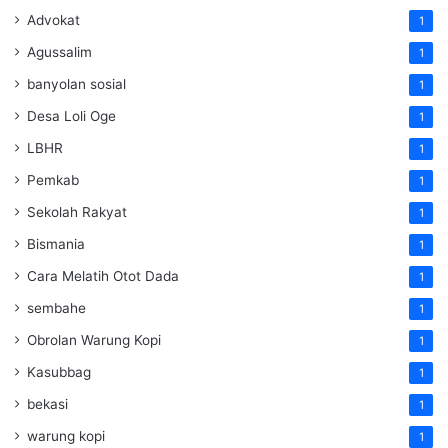
Advokat
1
Agussalim
1
banyolan sosial
1
Desa Loli Oge
1
LBHR
1
Pemkab
1
Sekolah Rakyat
1
Bismania
1
Cara Melatih Otot Dada
1
sembahe
1
Obrolan Warung Kopi
1
Kasubbag
1
bekasi
1
warung kopi
1