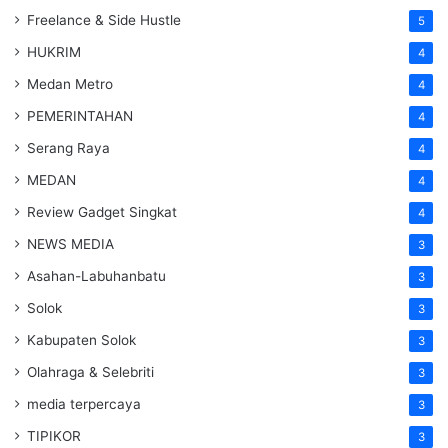
Freelance & Side Hustle
5
HUKRIM
4
Medan Metro
4
PEMERINTAHAN
4
Serang Raya
4
MEDAN
4
Review Gadget Singkat
4
NEWS MEDIA
3
Asahan-Labuhanbatu
3
Solok
3
Kabupaten Solok
3
Olahraga & Selebriti
3
media terpercaya
3
TIPIKOR
3