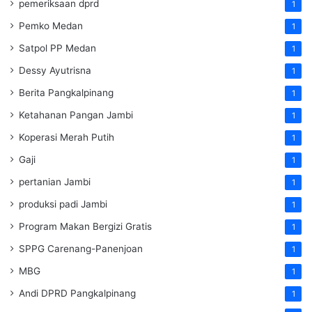
pemeriksaan dprd
1
Pemko Medan
1
Satpol PP Medan
1
Dessy Ayutrisna
1
Berita Pangkalpinang
1
Ketahanan Pangan Jambi
1
Koperasi Merah Putih
1
Gaji
1
pertanian Jambi
1
produksi padi Jambi
1
Program Makan Bergizi Gratis
1
SPPG Carenang-Panenjoan
1
MBG
1
Andi DPRD Pangkalpinang
1