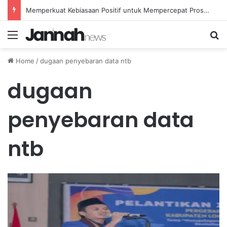
Memperkuat Kebiasaan Positif untuk Mempercepat Proses Pemulihan Mental Anda
Menu
Se
Home
/
dugaan penyebaran data ntb
dugaan
penyebaran data
ntb