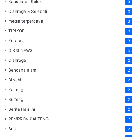
Kabupaten Solok
3
Olahraga & Selebriti
3
media terpercaya
3
TIPIKOR
3
Kutaraja
3
DIKSI NEWS
3
Olahraga
2
Bencana alam
2
BINJAI
2
Kalteng
2
Sulteng
2
Berita Hari Ini
2
PEMPROV KALTENG
2
Bus
2