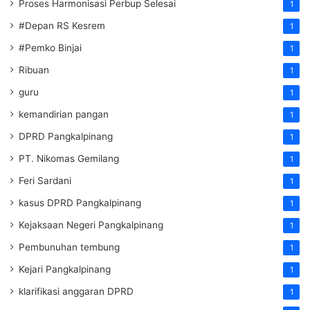
Proses Harmonisasi Perbup Selesai
1
#Depan RS Kesrem
1
#Pemko Binjai
1
Ribuan
1
guru
1
kemandirian pangan
1
DPRD Pangkalpinang
1
PT. Nikomas Gemilang
1
Feri Sardani
1
kasus DPRD Pangkalpinang
1
Kejaksaan Negeri Pangkalpinang
1
Pembunuhan tembung
1
Kejari Pangkalpinang
1
klarifikasi anggaran DPRD
1