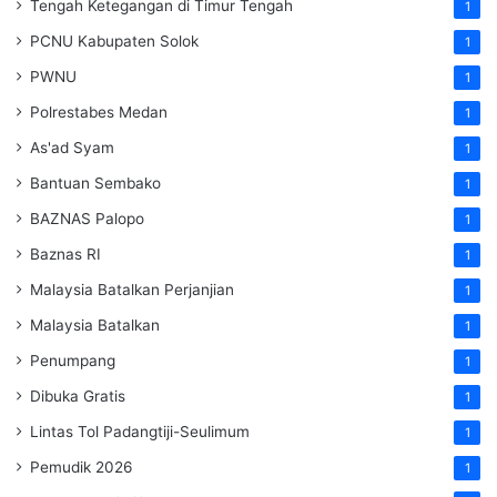
Tengah Ketegangan di Timur Tengah
1
PCNU Kabupaten Solok
1
PWNU
1
Polrestabes Medan
1
As'ad Syam
1
Bantuan Sembako
1
BAZNAS Palopo
1
Baznas RI
1
Malaysia Batalkan Perjanjian
1
Malaysia Batalkan
1
Penumpang
1
Dibuka Gratis
1
Lintas Tol Padangtiji-Seulimum
1
Pemudik 2026
1