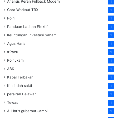
Analisis Peran Fullback Modern
1
Cara Workout TRX
1
Polri
1
Panduan Latihan Efektif
1
Keuntungan Investasi Saham
1
Agus Haris
1
#Pacu
1
Polhukam
1
ABK
1
Kapal Terbakar
1
Km indah sakti
1
perairan Belawan
1
Tewas
1
Al Haris gubernur Jambi
1