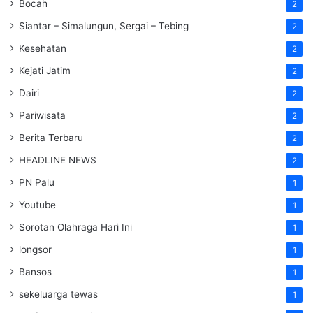
Bocah
2
Siantar – Simalungun, Sergai – Tebing
2
Kesehatan
2
Kejati Jatim
2
Dairi
2
Pariwisata
2
Berita Terbaru
2
HEADLINE NEWS
2
PN Palu
1
Youtube
1
Sorotan Olahraga Hari Ini
1
longsor
1
Bansos
1
sekeluarga tewas
1