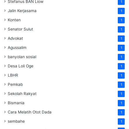
Stefanus BAN Liow
1
Jalin Kerjasama
1
Konten
1
Senator Sulut
1
Advokat
1
Agussalim
1
banyolan sosial
1
Desa Loli Oge
1
LBHR
1
Pemkab
1
Sekolah Rakyat
1
Bismania
1
Cara Melatih Otot Dada
1
sembahe
1