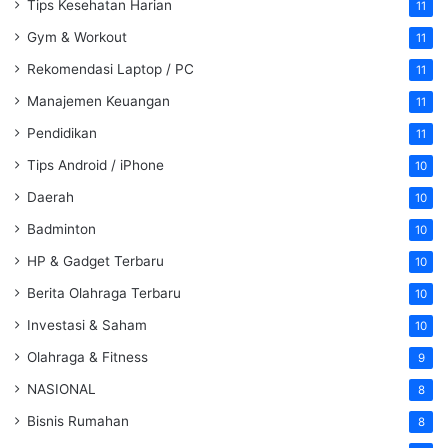
Tips Kesehatan Harian
11
Gym & Workout
11
Rekomendasi Laptop / PC
11
Manajemen Keuangan
11
Pendidikan
11
Tips Android / iPhone
10
Daerah
10
Badminton
10
HP & Gadget Terbaru
10
Berita Olahraga Terbaru
10
Investasi & Saham
10
Olahraga & Fitness
9
NASIONAL
8
Bisnis Rumahan
8