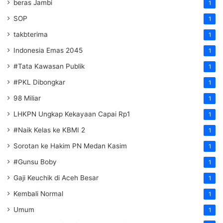
beras Jambi
1
SOP
1
takbterima
1
Indonesia Emas 2045
1
#Tata Kawasan Publik
1
#PKL Dibongkar
1
98 Miliar
1
LHKPN Ungkap Kekayaan Capai Rp1
1
#Naik Kelas ke KBMI 2
1
Sorotan ke Hakim PN Medan Kasim
1
#Gunsu Boby
1
Gaji Keuchik di Aceh Besar
1
Kembali Normal
1
Umum
1