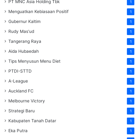
PT MNC Asia Holding Tbk
1
Menguatkan Kebiasaan Positif
1
Gubernur Kaltim
1
Rudy Mas'ud
1
Tangerang Raya
1
Aida Hubaedah
1
Tips Menyusun Menu Diet
1
PTDI-STTD
1
A-League
1
Auckland FC
1
Melbourne Victory
1
Strategi Baru
1
Kabupaten Tanah Datar
1
Eka Putra
1