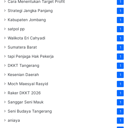
Cara Menentukan Target Profit
1
Strategi Jangka Panjang
1
Kabupaten Jombang
1
satpol pp
1
Walikota Eri Cahyadi
1
Sumatera Barat
1
tapi Penjaga Hak Pekerja
1
DKKT Tangerang
1
Kesenian Daerah
1
Moch Maesyal Rasyid
1
Raker DKKT 2026
1
Sanggar Seni Mauk
1
Seni Budaya Tangerang
1
aniaya
1