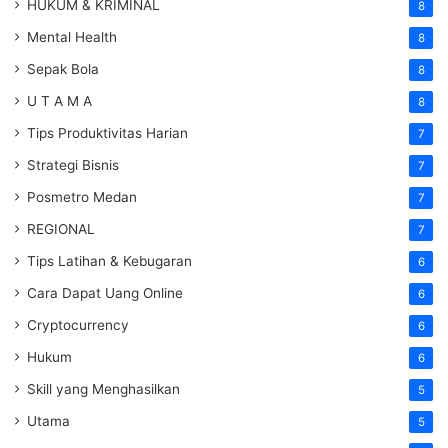
HUKUM & KRIMINAL
8
Mental Health
8
Sepak Bola
8
U T A M A
8
Tips Produktivitas Harian
7
Strategi Bisnis
7
Posmetro Medan
7
REGIONAL
7
Tips Latihan & Kebugaran
6
Cara Dapat Uang Online
6
Cryptocurrency
6
Hukum
6
Skill yang Menghasilkan
5
Utama
5