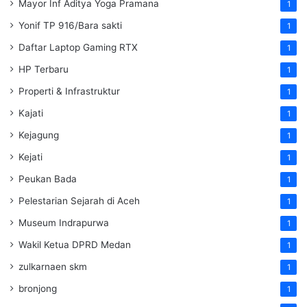
Mayor Inf Aditya Yoga Pramana
1
Yonif TP 916/Bara sakti
1
Daftar Laptop Gaming RTX
1
HP Terbaru
1
Properti & Infrastruktur
1
Kajati
1
Kejagung
1
Kejati
1
Peukan Bada
1
Pelestarian Sejarah di Aceh
1
Museum Indrapurwa
1
Wakil Ketua DPRD Medan
1
zulkarnaen skm
1
bronjong
1