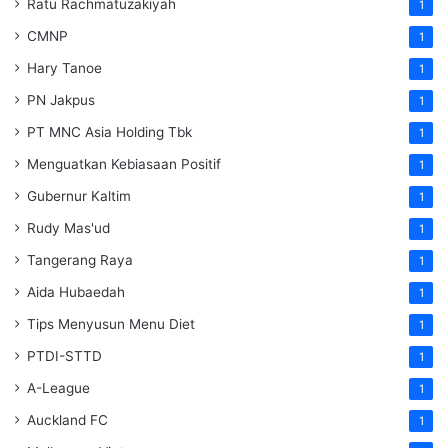
Ratu Rachmatuzakiyah
1
CMNP
1
Hary Tanoe
1
PN Jakpus
1
PT MNC Asia Holding Tbk
1
Menguatkan Kebiasaan Positif
1
Gubernur Kaltim
1
Rudy Mas'ud
1
Tangerang Raya
1
Aida Hubaedah
1
Tips Menyusun Menu Diet
1
PTDI-STTD
1
A-League
1
Auckland FC
1