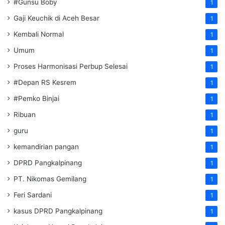
#Gunsu Boby
1
Gaji Keuchik di Aceh Besar
1
Kembali Normal
1
Umum
1
Proses Harmonisasi Perbup Selesai
1
#Depan RS Kesrem
1
#Pemko Binjai
1
Ribuan
1
guru
1
kemandirian pangan
1
DPRD Pangkalpinang
1
PT. Nikomas Gemilang
1
Feri Sardani
1
kasus DPRD Pangkalpinang
1