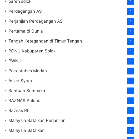
bareh solok
1
Perdagangan AS
1
Perjanjian Perdagangan AS
1
Pertama di Dunia
1
Tengah Ketegangan di Timur Tengah
1
PCNU Kabupaten Solok
1
PWNU
1
Polrestabes Medan
1
As'ad Syam
1
Bantuan Sembako
1
BAZNAS Palopo
1
Baznas RI
1
Malaysia Batalkan Perjanjian
1
Malaysia Batalkan
1