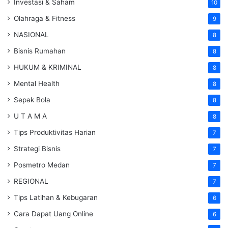
Investasi & Saham
10
Olahraga & Fitness
9
NASIONAL
8
Bisnis Rumahan
8
HUKUM & KRIMINAL
8
Mental Health
8
Sepak Bola
8
U T A M A
8
Tips Produktivitas Harian
7
Strategi Bisnis
7
Posmetro Medan
7
REGIONAL
7
Tips Latihan & Kebugaran
6
Cara Dapat Uang Online
6