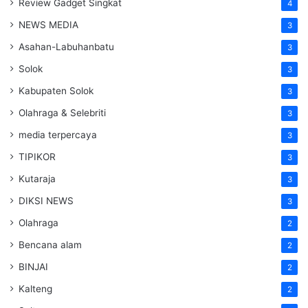
Review Gadget Singkat
4
NEWS MEDIA
3
Asahan-Labuhanbatu
3
Solok
3
Kabupaten Solok
3
Olahraga & Selebriti
3
media terpercaya
3
TIPIKOR
3
Kutaraja
3
DIKSI NEWS
3
Olahraga
2
Bencana alam
2
BINJAI
2
Kalteng
2