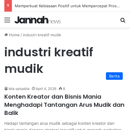
Memperkuat Kebiasaan Positif untuk Mempercepat Proses Pemulihan Mental Anda
Menu
Se
Home
/
industri kreatif mudik
industri kreatif
mudik
Berita
bila salsabila
April 4, 2026
8
Konten Kreator dan Bisnis Mania
Menghadapi Tantangan Arus Mudik dan
Balik
Hadapi tantangan arus mudik sebagai konten kreator dan
bisnis mania dengan strategi inovatif untuk menarik perhatian