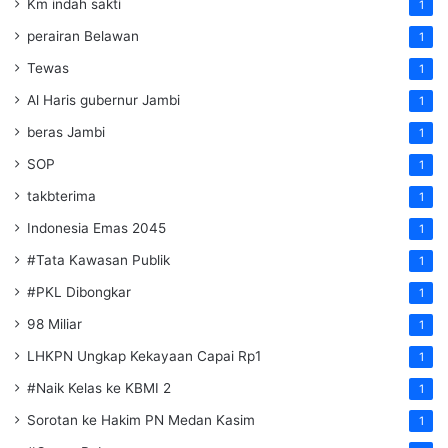
Km indah sakti
1
perairan Belawan
1
Tewas
1
Al Haris gubernur Jambi
1
beras Jambi
1
SOP
1
takbterima
1
Indonesia Emas 2045
1
#Tata Kawasan Publik
1
#PKL Dibongkar
1
98 Miliar
1
LHKPN Ungkap Kekayaan Capai Rp1
1
#Naik Kelas ke KBMI 2
1
Sorotan ke Hakim PN Medan Kasim
1