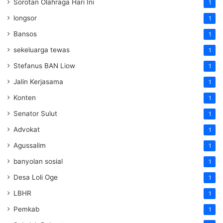
Sorotan Olahraga Hari Ini
1
longsor
1
Bansos
1
sekeluarga tewas
1
Stefanus BAN Liow
1
Jalin Kerjasama
1
Konten
1
Senator Sulut
1
Advokat
1
Agussalim
1
banyolan sosial
1
Desa Loli Oge
1
LBHR
1
Pemkab
1