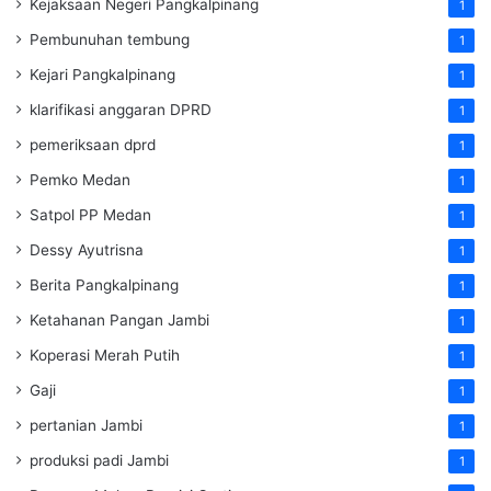
Kejaksaan Negeri Pangkalpinang
1
Pembunuhan tembung
1
Kejari Pangkalpinang
1
klarifikasi anggaran DPRD
1
pemeriksaan dprd
1
Pemko Medan
1
Satpol PP Medan
1
Dessy Ayutrisna
1
Berita Pangkalpinang
1
Ketahanan Pangan Jambi
1
Koperasi Merah Putih
1
Gaji
1
pertanian Jambi
1
produksi padi Jambi
1