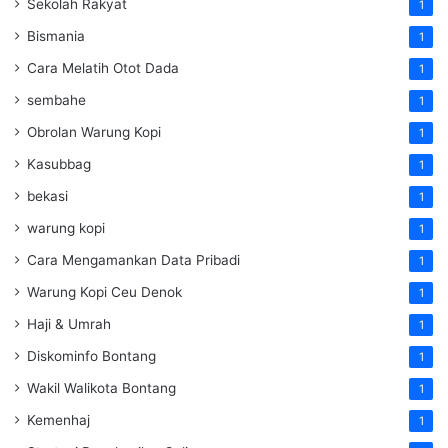
Sekolah Rakyat
1
Bismania
1
Cara Melatih Otot Dada
1
sembahe
1
Obrolan Warung Kopi
1
Kasubbag
1
bekasi
1
warung kopi
1
Cara Mengamankan Data Pribadi
1
Warung Kopi Ceu Denok
1
Haji & Umrah
1
Diskominfo Bontang
1
Wakil Walikota Bontang
1
Kemenhaj
1