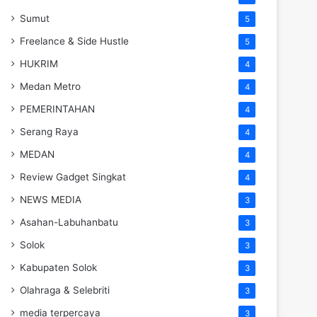
Sumut
5
Freelance & Side Hustle
5
HUKRIM
4
Medan Metro
4
PEMERINTAHAN
4
Serang Raya
4
MEDAN
4
Review Gadget Singkat
4
NEWS MEDIA
3
Asahan-Labuhanbatu
3
Solok
3
Kabupaten Solok
3
Olahraga & Selebriti
3
media terpercaya
3