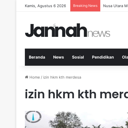
Kamis, Agustus 6 2026
Breaking News
Memperkuat K
Beranda
News
Sosial
Pendidikan
Ol
Home
/
izin hkm kth merdesa
izin hkm kth mer