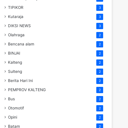
TIPIKOR
3
Kutaraja
3
DIKSI NEWS
3
Olahraga
2
Bencana alam
2
BINJAI
2
Kalteng
2
Sulteng
2
Berita Hari Ini
2
PEMPROV KALTENG
2
Bus
2
Otomotif
2
Opini
2
Batam
2