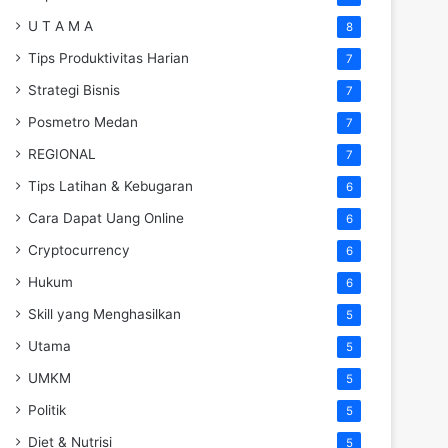
U T A M A
8
Tips Produktivitas Harian
7
Strategi Bisnis
7
Posmetro Medan
7
REGIONAL
7
Tips Latihan & Kebugaran
6
Cara Dapat Uang Online
6
Cryptocurrency
6
Hukum
6
Skill yang Menghasilkan
5
Utama
5
UMKM
5
Politik
5
Diet & Nutrisi
5