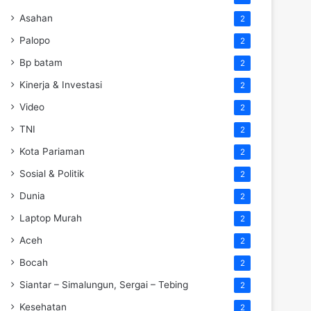
Asahan
2
Palopo
2
Bp batam
2
Kinerja & Investasi
2
Video
2
TNI
2
Kota Pariaman
2
Sosial & Politik
2
Dunia
2
Laptop Murah
2
Aceh
2
Bocah
2
Siantar – Simalungun, Sergai – Tebing
2
Kesehatan
2