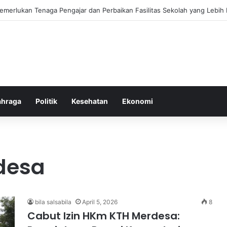
ebiasaan Positif untuk Mempercepat Proses Pemulihan Mental Anda
ahraga
Politik
Kesehatan
Ekonomi
desa
bila salsabila
April 5, 2026
8
Cabut Izin HKm KTH Merdesa: