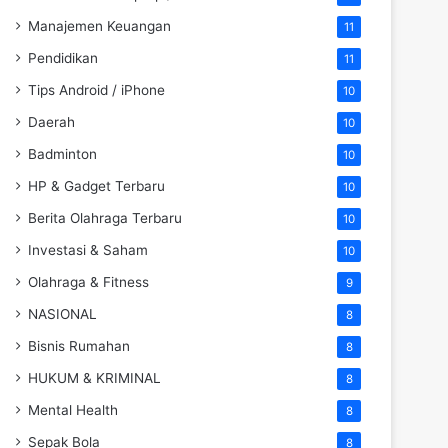
Manajemen Keuangan
11
Pendidikan
11
Tips Android / iPhone
10
Daerah
10
Badminton
10
HP & Gadget Terbaru
10
Berita Olahraga Terbaru
10
Investasi & Saham
10
Olahraga & Fitness
9
NASIONAL
8
Bisnis Rumahan
8
HUKUM & KRIMINAL
8
Mental Health
8
Sepak Bola
8