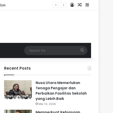
Log In
Random Article
Sidebar
Search
for
Recent Posts
Nusa Utara Memerlukan
Tenaga Pengajar dan
Perbaikan Fasilitas Sekolah
yang Lebih Baik
Mei 14, 2026
Memperkuat Kebiasaan