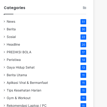
Categories
News
51
Berita
30
Sosial
22
Headline
20
PREDIKSI BOLA
17
Peristiwa
14
Gaya Hidup Sehat
13
Berita Utama
11
Aplikasi Viral & Bermanfaat
11
Tips Kesehatan Harian
11
Gym & Workout
11
Rekomendasi Laptop / PC
11