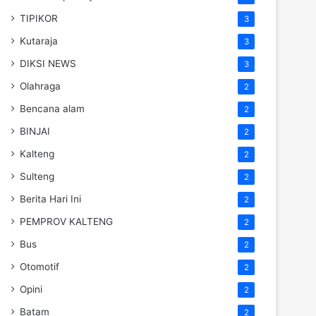
TIPIKOR
3
Kutaraja
3
DIKSI NEWS
3
Olahraga
2
Bencana alam
2
BINJAI
2
Kalteng
2
Sulteng
2
Berita Hari Ini
2
PEMPROV KALTENG
2
Bus
2
Otomotif
2
Opini
2
Batam
2