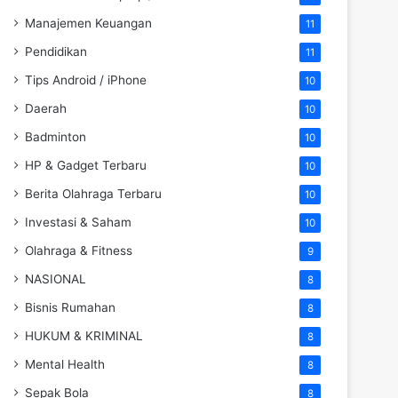
Manajemen Keuangan
11
Pendidikan
11
Tips Android / iPhone
10
Daerah
10
Badminton
10
HP & Gadget Terbaru
10
Berita Olahraga Terbaru
10
Investasi & Saham
10
Olahraga & Fitness
9
NASIONAL
8
Bisnis Rumahan
8
HUKUM & KRIMINAL
8
Mental Health
8
Sepak Bola
8