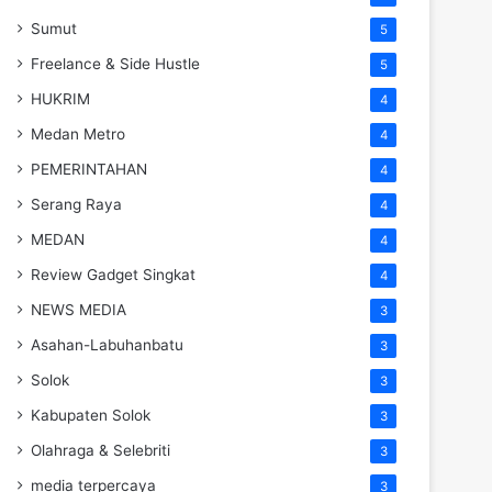
Sumut
5
Freelance & Side Hustle
5
HUKRIM
4
Medan Metro
4
PEMERINTAHAN
4
Serang Raya
4
MEDAN
4
Review Gadget Singkat
4
NEWS MEDIA
3
Asahan-Labuhanbatu
3
Solok
3
Kabupaten Solok
3
Olahraga & Selebriti
3
media terpercaya
3