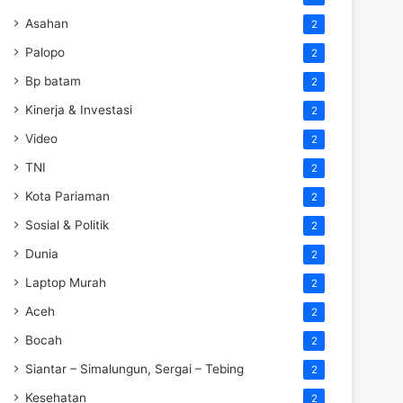
Asahan
2
Palopo
2
Bp batam
2
Kinerja & Investasi
2
Video
2
TNI
2
Kota Pariaman
2
Sosial & Politik
2
Dunia
2
Laptop Murah
2
Aceh
2
Bocah
2
Siantar – Simalungun, Sergai – Tebing
2
Kesehatan
2