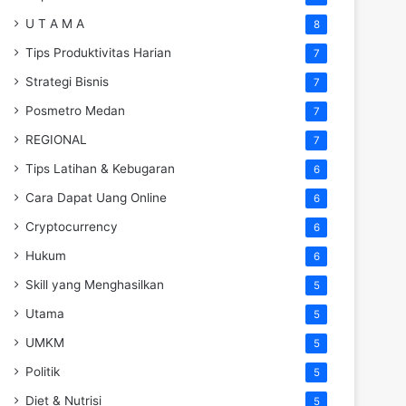
U T A M A
8
Tips Produktivitas Harian
7
Strategi Bisnis
7
Posmetro Medan
7
REGIONAL
7
Tips Latihan & Kebugaran
6
Cara Dapat Uang Online
6
Cryptocurrency
6
Hukum
6
Skill yang Menghasilkan
5
Utama
5
UMKM
5
Politik
5
Diet & Nutrisi
5