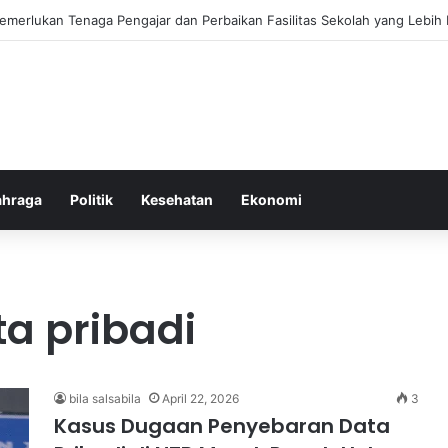
ebiasaan Positif untuk Mempercepat Proses Pemulihan Mental Anda
ahraga
Politik
Kesehatan
Ekonomi
a pribadi
bila salsabila
April 22, 2026
3
Kasus Dugaan Penyebaran Data