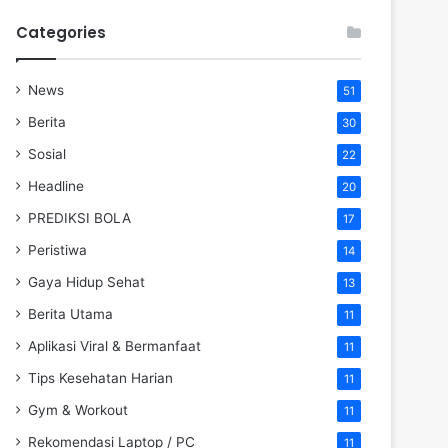
Categories
News
51
Berita
30
Sosial
22
Headline
20
PREDIKSI BOLA
17
Peristiwa
14
Gaya Hidup Sehat
13
Berita Utama
11
Aplikasi Viral & Bermanfaat
11
Tips Kesehatan Harian
11
Gym & Workout
11
Rekomendasi Laptop / PC
11