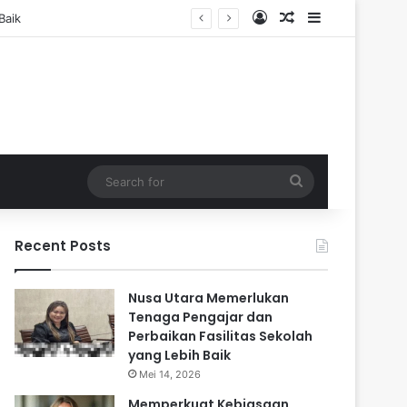
Log In
Random Article
Sidebar
Search
for
Recent Posts
Nusa Utara Memerlukan
Tenaga Pengajar dan
Perbaikan Fasilitas Sekolah
yang Lebih Baik
Mei 14, 2026
Memperkuat Kebiasaan