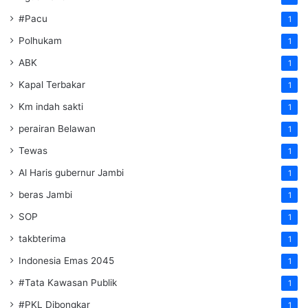
#Pacu
1
Polhukam
1
ABK
1
Kapal Terbakar
1
Km indah sakti
1
perairan Belawan
1
Tewas
1
Al Haris gubernur Jambi
1
beras Jambi
1
SOP
1
takbterima
1
Indonesia Emas 2045
1
#Tata Kawasan Publik
1
#PKL Dibongkar
1