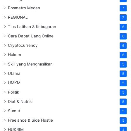
Posmetro Medan
7
REGIONAL
7
Tips Latihan & Kebugaran
6
Cara Dapat Uang Online
6
Cryptocurrency
6
Hukum
6
Skill yang Menghasilkan
5
Utama
5
UMKM
5
Politik
5
Diet & Nutrisi
5
Sumut
5
Freelance & Side Hustle
5
HUKRIM
4