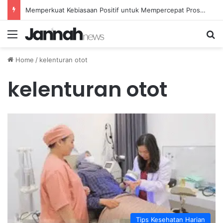
Memperkuat Kebiasaan Positif untuk Mempercepat Proses Pemulihan Mental Anda
Menu
Se
Home
/
kelenturan otot
kelenturan otot
Tips Kesehatan Harian