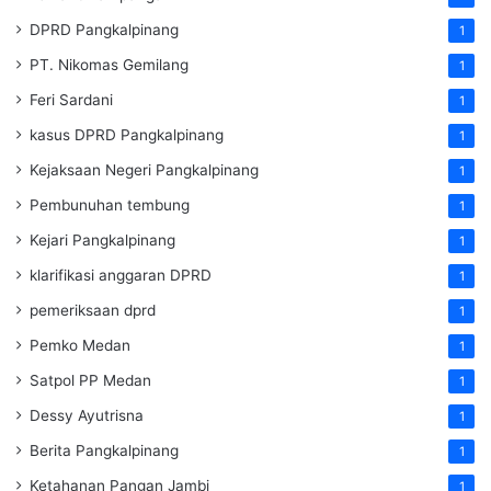
DPRD Pangkalpinang
1
PT. Nikomas Gemilang
1
Feri Sardani
1
kasus DPRD Pangkalpinang
1
Kejaksaan Negeri Pangkalpinang
1
Pembunuhan tembung
1
Kejari Pangkalpinang
1
klarifikasi anggaran DPRD
1
pemeriksaan dprd
1
Pemko Medan
1
Satpol PP Medan
1
Dessy Ayutrisna
1
Berita Pangkalpinang
1
Ketahanan Pangan Jambi
1