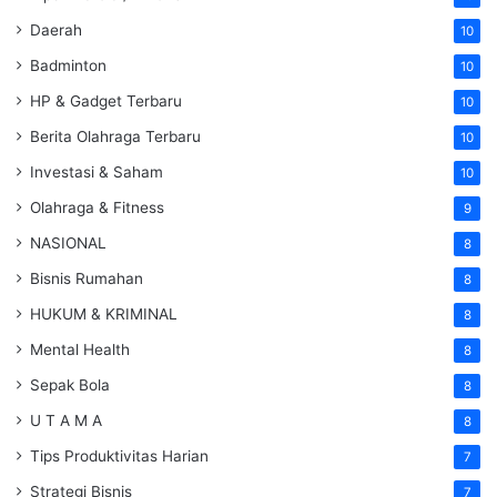
Daerah
10
Badminton
10
HP & Gadget Terbaru
10
Berita Olahraga Terbaru
10
Investasi & Saham
10
Olahraga & Fitness
9
NASIONAL
8
Bisnis Rumahan
8
HUKUM & KRIMINAL
8
Mental Health
8
Sepak Bola
8
U T A M A
8
Tips Produktivitas Harian
7
Strategi Bisnis
7