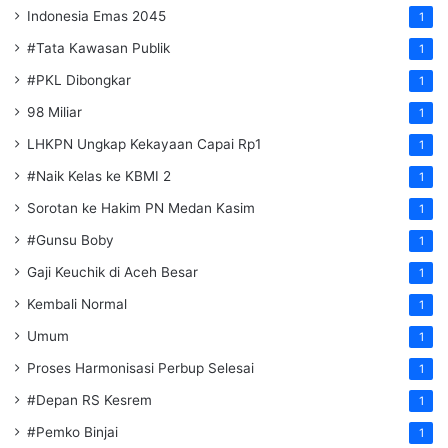
Indonesia Emas 2045
1
#Tata Kawasan Publik
1
#PKL Dibongkar
1
98 Miliar
1
LHKPN Ungkap Kekayaan Capai Rp1
1
#Naik Kelas ke KBMI 2
1
Sorotan ke Hakim PN Medan Kasim
1
#Gunsu Boby
1
Gaji Keuchik di Aceh Besar
1
Kembali Normal
1
Umum
1
Proses Harmonisasi Perbup Selesai
1
#Depan RS Kesrem
1
#Pemko Binjai
1