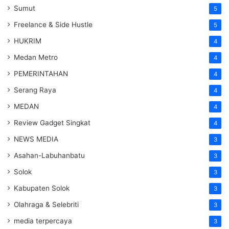
Sumut
5
Freelance & Side Hustle
5
HUKRIM
4
Medan Metro
4
PEMERINTAHAN
4
Serang Raya
4
MEDAN
4
Review Gadget Singkat
4
NEWS MEDIA
3
Asahan-Labuhanbatu
3
Solok
3
Kabupaten Solok
3
Olahraga & Selebriti
3
media terpercaya
3