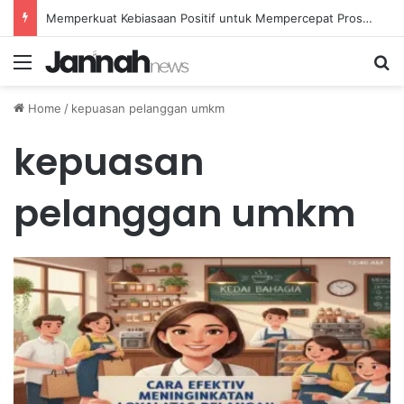
Memperkuat Kebiasaan Positif untuk Mempercepat Proses Pemulihan Mental Anda
Menu
Se
Home
/
kepuasan pelanggan umkm
kepuasan
pelanggan umkm