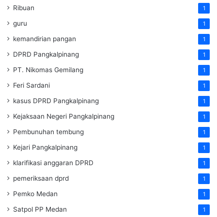
Ribuan
1
guru
1
kemandirian pangan
1
DPRD Pangkalpinang
1
PT. Nikomas Gemilang
1
Feri Sardani
1
kasus DPRD Pangkalpinang
1
Kejaksaan Negeri Pangkalpinang
1
Pembunuhan tembung
1
Kejari Pangkalpinang
1
klarifikasi anggaran DPRD
1
pemeriksaan dprd
1
Pemko Medan
1
Satpol PP Medan
1