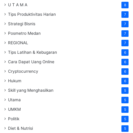
U T A M A
8
Tips Produktivitas Harian
7
Strategi Bisnis
7
Posmetro Medan
7
REGIONAL
7
Tips Latihan & Kebugaran
6
Cara Dapat Uang Online
6
Cryptocurrency
6
Hukum
6
Skill yang Menghasilkan
5
Utama
5
UMKM
5
Politik
5
Diet & Nutrisi
5