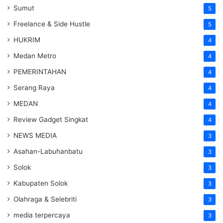
Sumut
5
Freelance & Side Hustle
5
HUKRIM
4
Medan Metro
4
PEMERINTAHAN
4
Serang Raya
4
MEDAN
4
Review Gadget Singkat
4
NEWS MEDIA
3
Asahan-Labuhanbatu
3
Solok
3
Kabupaten Solok
3
Olahraga & Selebriti
3
media terpercaya
3