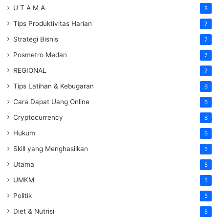
U T A M A
8
Tips Produktivitas Harian
7
Strategi Bisnis
7
Posmetro Medan
7
REGIONAL
7
Tips Latihan & Kebugaran
6
Cara Dapat Uang Online
6
Cryptocurrency
6
Hukum
6
Skill yang Menghasilkan
5
Utama
5
UMKM
5
Politik
5
Diet & Nutrisi
5