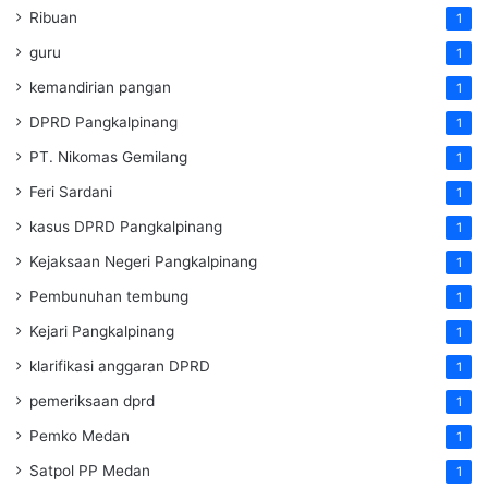
Ribuan
1
guru
1
kemandirian pangan
1
DPRD Pangkalpinang
1
PT. Nikomas Gemilang
1
Feri Sardani
1
kasus DPRD Pangkalpinang
1
Kejaksaan Negeri Pangkalpinang
1
Pembunuhan tembung
1
Kejari Pangkalpinang
1
klarifikasi anggaran DPRD
1
pemeriksaan dprd
1
Pemko Medan
1
Satpol PP Medan
1