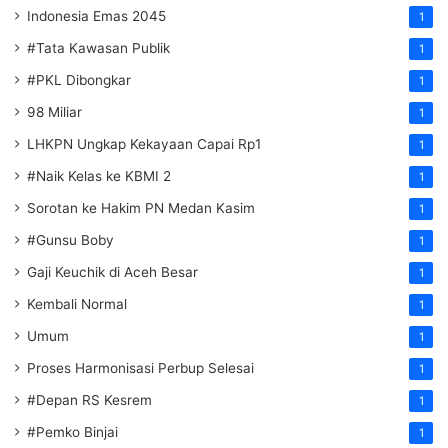
Indonesia Emas 2045
1
#Tata Kawasan Publik
1
#PKL Dibongkar
1
98 Miliar
1
LHKPN Ungkap Kekayaan Capai Rp1
1
#Naik Kelas ke KBMI 2
1
Sorotan ke Hakim PN Medan Kasim
1
#Gunsu Boby
1
Gaji Keuchik di Aceh Besar
1
Kembali Normal
1
Umum
1
Proses Harmonisasi Perbup Selesai
1
#Depan RS Kesrem
1
#Pemko Binjai
1