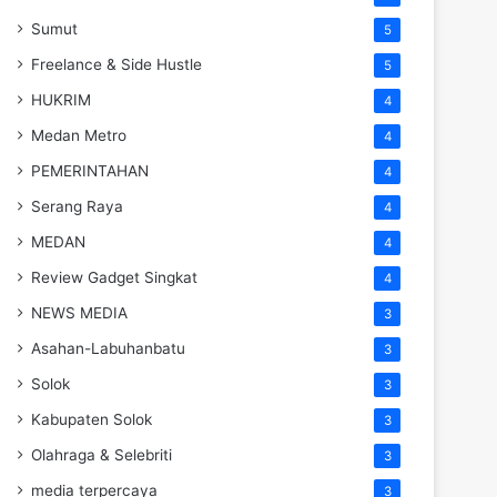
Sumut
5
Freelance & Side Hustle
5
HUKRIM
4
Medan Metro
4
PEMERINTAHAN
4
Serang Raya
4
MEDAN
4
Review Gadget Singkat
4
NEWS MEDIA
3
Asahan-Labuhanbatu
3
Solok
3
Kabupaten Solok
3
Olahraga & Selebriti
3
media terpercaya
3