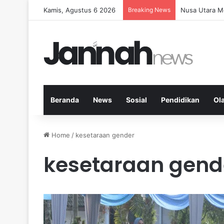
Kamis, Agustus 6 2026
Breaking News
Memperkuat K
Beranda
News
Sosial
Pendidikan
Ol
Home
/
kesetaraan gender
kesetaraan gend