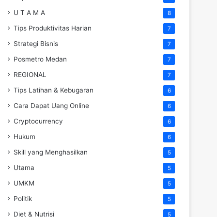
U T A M A
8
Tips Produktivitas Harian
7
Strategi Bisnis
7
Posmetro Medan
7
REGIONAL
7
Tips Latihan & Kebugaran
6
Cara Dapat Uang Online
6
Cryptocurrency
6
Hukum
6
Skill yang Menghasilkan
5
Utama
5
UMKM
5
Politik
5
Diet & Nutrisi
5