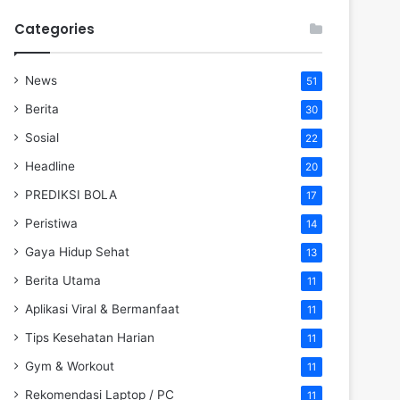
Categories
News
51
Berita
30
Sosial
22
Headline
20
PREDIKSI BOLA
17
Peristiwa
14
Gaya Hidup Sehat
13
Berita Utama
11
Aplikasi Viral & Bermanfaat
11
Tips Kesehatan Harian
11
Gym & Workout
11
Rekomendasi Laptop / PC
11