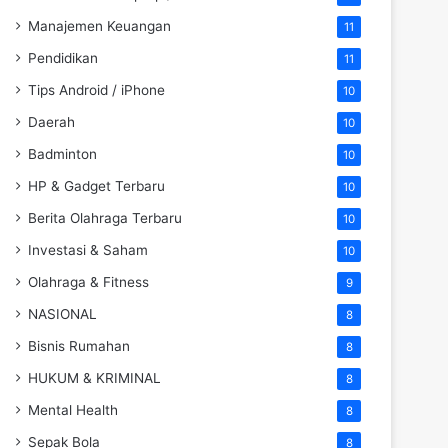
Manajemen Keuangan
11
Pendidikan
11
Tips Android / iPhone
10
Daerah
10
Badminton
10
HP & Gadget Terbaru
10
Berita Olahraga Terbaru
10
Investasi & Saham
10
Olahraga & Fitness
9
NASIONAL
8
Bisnis Rumahan
8
HUKUM & KRIMINAL
8
Mental Health
8
Sepak Bola
8