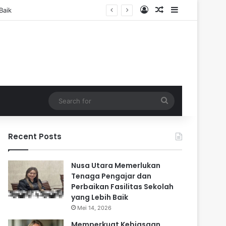
Log In
Random Article
Sidebar
Search
for
Recent Posts
Nusa Utara Memerlukan
Tenaga Pengajar dan
Perbaikan Fasilitas Sekolah
yang Lebih Baik
Mei 14, 2026
Memperkuat Kebiasaan