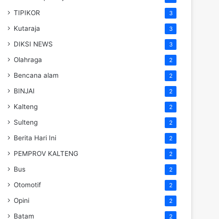
TIPIKOR
3
Kutaraja
3
DIKSI NEWS
3
Olahraga
2
Bencana alam
2
BINJAI
2
Kalteng
2
Sulteng
2
Berita Hari Ini
2
PEMPROV KALTENG
2
Bus
2
Otomotif
2
Opini
2
Batam
2