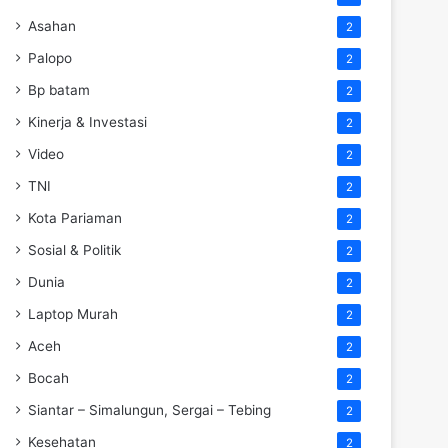
Asahan
2
Palopo
2
Bp batam
2
Kinerja & Investasi
2
Video
2
TNI
2
Kota Pariaman
2
Sosial & Politik
2
Dunia
2
Laptop Murah
2
Aceh
2
Bocah
2
Siantar – Simalungun, Sergai – Tebing
2
Kesehatan
2