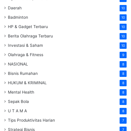
Daerah
10
Badminton
10
HP & Gadget Terbaru
10
Berita Olahraga Terbaru
10
Investasi & Saham
10
Olahraga & Fitness
9
NASIONAL
8
Bisnis Rumahan
8
HUKUM & KRIMINAL
8
Mental Health
8
Sepak Bola
8
U T A M A
8
Tips Produktivitas Harian
7
Strategi Bisnis
7