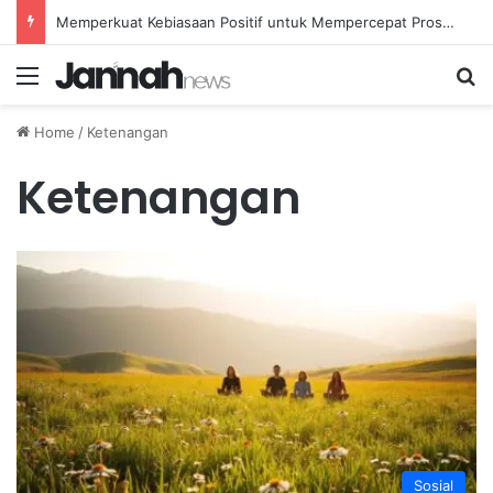
Memperkuat Kebiasaan Positif untuk Mempercepat Proses Pemulihan Mental Anda
Menu
Se
Home
/
Ketenangan
Ketenangan
Sosial