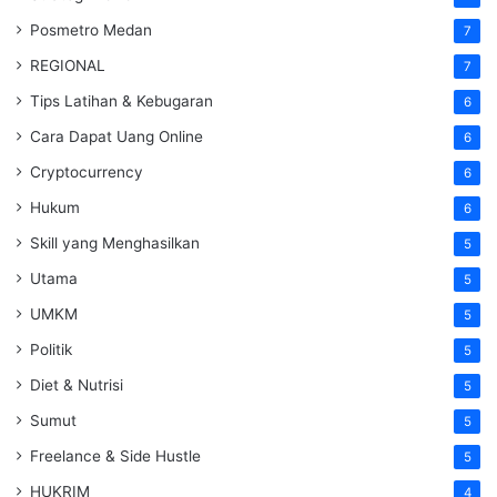
Posmetro Medan
7
REGIONAL
7
Tips Latihan & Kebugaran
6
Cara Dapat Uang Online
6
Cryptocurrency
6
Hukum
6
Skill yang Menghasilkan
5
Utama
5
UMKM
5
Politik
5
Diet & Nutrisi
5
Sumut
5
Freelance & Side Hustle
5
HUKRIM
4