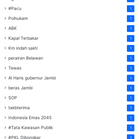
#Pacu
1
Polhukam
1
ABK
1
Kapal Terbakar
1
Km indah sakti
1
perairan Belawan
1
Tewas
1
Al Haris gubernur Jambi
1
beras Jambi
1
SOP
1
takbterima
1
Indonesia Emas 2045
1
#Tata Kawasan Publik
1
#PKL Dibongkar
1