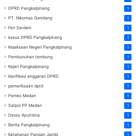
DPRD Pangkalpinang
1
PT. Nikomas Gemilang
1
Feri Sardani
1
kasus DPRD Pangkalpinang
1
Kejaksaan Negeri Pangkalpinang
1
Pembunuhan tembung
1
Kejari Pangkalpinang
1
klarifikasi anggaran DPRD
1
pemeriksaan dprd
1
Pemko Medan
1
Satpol PP Medan
1
Dessy Ayutrisna
1
Berita Pangkalpinang
1
Ketahanan Pangan Jambi
1