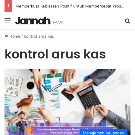
Memperkuat Kebiasaan Positif untuk Mempercepat Proses Pemulihan Mental Anda
Menu
Se
Home
/
kontrol arus kas
kontrol arus kas
Manajemen Keuangan