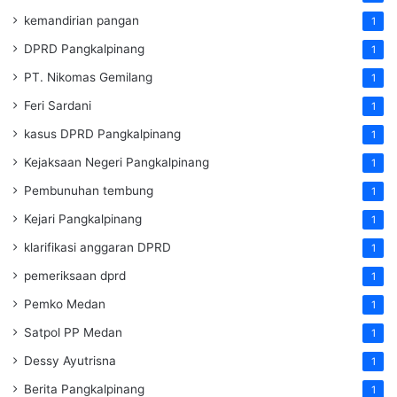
kemandirian pangan
1
DPRD Pangkalpinang
1
PT. Nikomas Gemilang
1
Feri Sardani
1
kasus DPRD Pangkalpinang
1
Kejaksaan Negeri Pangkalpinang
1
Pembunuhan tembung
1
Kejari Pangkalpinang
1
klarifikasi anggaran DPRD
1
pemeriksaan dprd
1
Pemko Medan
1
Satpol PP Medan
1
Dessy Ayutrisna
1
Berita Pangkalpinang
1