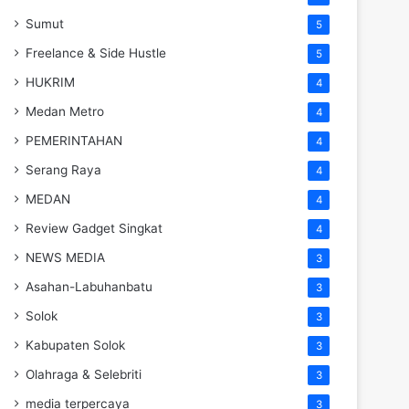
Sumut
5
Freelance & Side Hustle
5
HUKRIM
4
Medan Metro
4
PEMERINTAHAN
4
Serang Raya
4
MEDAN
4
Review Gadget Singkat
4
NEWS MEDIA
3
Asahan-Labuhanbatu
3
Solok
3
Kabupaten Solok
3
Olahraga & Selebriti
3
media terpercaya
3