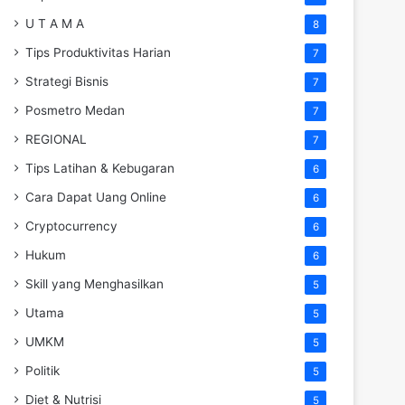
U T A M A
8
Tips Produktivitas Harian
7
Strategi Bisnis
7
Posmetro Medan
7
REGIONAL
7
Tips Latihan & Kebugaran
6
Cara Dapat Uang Online
6
Cryptocurrency
6
Hukum
6
Skill yang Menghasilkan
5
Utama
5
UMKM
5
Politik
5
Diet & Nutrisi
5