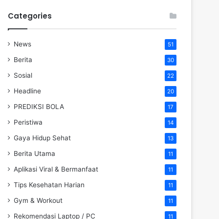
Categories
News
51
Berita
30
Sosial
22
Headline
20
PREDIKSI BOLA
17
Peristiwa
14
Gaya Hidup Sehat
13
Berita Utama
11
Aplikasi Viral & Bermanfaat
11
Tips Kesehatan Harian
11
Gym & Workout
11
Rekomendasi Laptop / PC
11