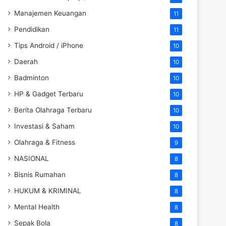
Manajemen Keuangan
11
Pendidikan
11
Tips Android / iPhone
10
Daerah
10
Badminton
10
HP & Gadget Terbaru
10
Berita Olahraga Terbaru
10
Investasi & Saham
10
Olahraga & Fitness
9
NASIONAL
8
Bisnis Rumahan
8
HUKUM & KRIMINAL
8
Mental Health
8
Sepak Bola
8