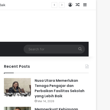
Log In
Random Article
Sidebar
Search
for
Recent Posts
Nusa Utara Memerlukan
Tenaga Pengajar dan
Perbaikan Fasilitas Sekolah
yang Lebih Baik
Mei 14, 2026
Memperkuat Kebiasaan