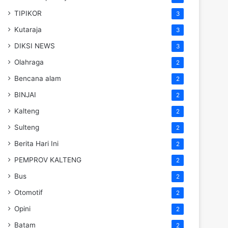
TIPIKOR
3
Kutaraja
3
DIKSI NEWS
3
Olahraga
2
Bencana alam
2
BINJAI
2
Kalteng
2
Sulteng
2
Berita Hari Ini
2
PEMPROV KALTENG
2
Bus
2
Otomotif
2
Opini
2
Batam
2