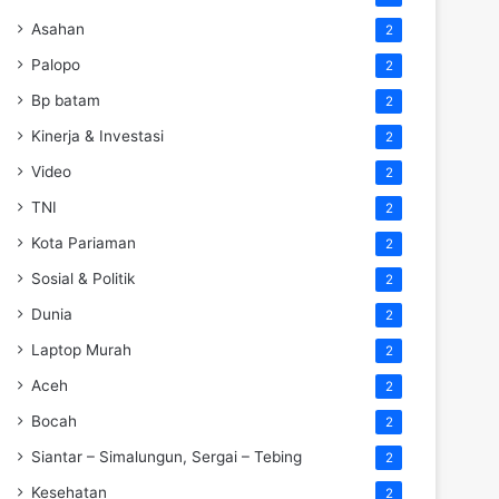
Asahan
2
Palopo
2
Bp batam
2
Kinerja & Investasi
2
Video
2
TNI
2
Kota Pariaman
2
Sosial & Politik
2
Dunia
2
Laptop Murah
2
Aceh
2
Bocah
2
Siantar – Simalungun, Sergai – Tebing
2
Kesehatan
2