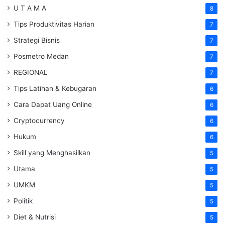
U T A M A
8
Tips Produktivitas Harian
7
Strategi Bisnis
7
Posmetro Medan
7
REGIONAL
7
Tips Latihan & Kebugaran
6
Cara Dapat Uang Online
6
Cryptocurrency
6
Hukum
6
Skill yang Menghasilkan
5
Utama
5
UMKM
5
Politik
5
Diet & Nutrisi
5