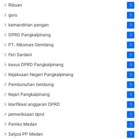
Ribuan
1
guru
1
kemandirian pangan
1
DPRD Pangkalpinang
1
PT. Nikomas Gemilang
1
Feri Sardani
1
kasus DPRD Pangkalpinang
1
Kejaksaan Negeri Pangkalpinang
1
Pembunuhan tembung
1
Kejari Pangkalpinang
1
klarifikasi anggaran DPRD
1
pemeriksaan dprd
1
Pemko Medan
1
Satpol PP Medan
1