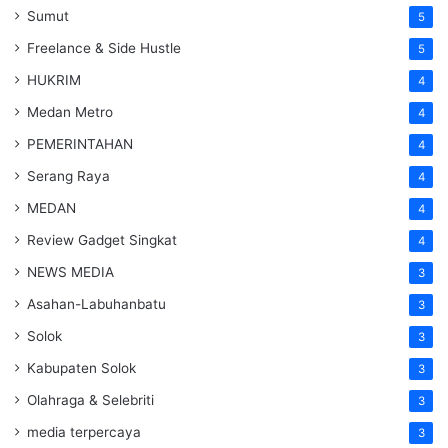
Sumut
5
Freelance & Side Hustle
5
HUKRIM
4
Medan Metro
4
PEMERINTAHAN
4
Serang Raya
4
MEDAN
4
Review Gadget Singkat
4
NEWS MEDIA
3
Asahan-Labuhanbatu
3
Solok
3
Kabupaten Solok
3
Olahraga & Selebriti
3
media terpercaya
3