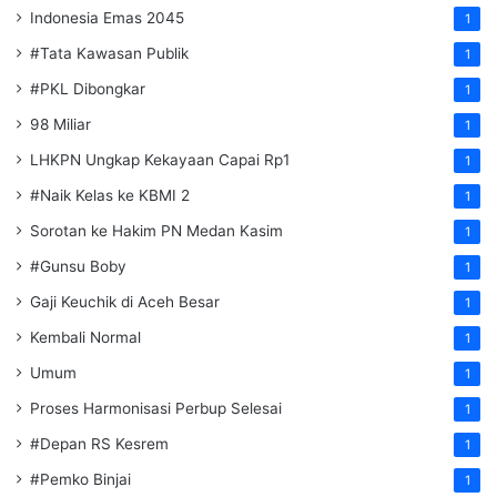
Indonesia Emas 2045
1
#Tata Kawasan Publik
1
#PKL Dibongkar
1
98 Miliar
1
LHKPN Ungkap Kekayaan Capai Rp1
1
#Naik Kelas ke KBMI 2
1
Sorotan ke Hakim PN Medan Kasim
1
#Gunsu Boby
1
Gaji Keuchik di Aceh Besar
1
Kembali Normal
1
Umum
1
Proses Harmonisasi Perbup Selesai
1
#Depan RS Kesrem
1
#Pemko Binjai
1