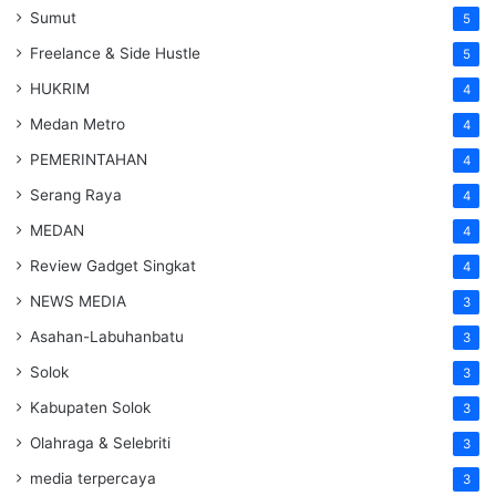
Sumut
5
Freelance & Side Hustle
5
HUKRIM
4
Medan Metro
4
PEMERINTAHAN
4
Serang Raya
4
MEDAN
4
Review Gadget Singkat
4
NEWS MEDIA
3
Asahan-Labuhanbatu
3
Solok
3
Kabupaten Solok
3
Olahraga & Selebriti
3
media terpercaya
3