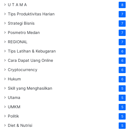
U T A M A
8
Tips Produktivitas Harian
7
Strategi Bisnis
7
Posmetro Medan
7
REGIONAL
7
Tips Latihan & Kebugaran
6
Cara Dapat Uang Online
6
Cryptocurrency
6
Hukum
6
Skill yang Menghasilkan
5
Utama
5
UMKM
5
Politik
5
Diet & Nutrisi
5