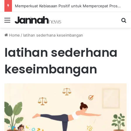
Memperkuat Kebiasaan Positif untuk Mempercepat Proses Pemulihan Mental Anda
Menu
Se
Home
/
latihan sederhana keseimbangan
latihan sederhana
keseimbangan