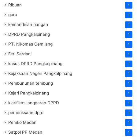
Ribuan
1
guru
1
kemandirian pangan
1
DPRD Pangkalpinang
1
PT. Nikomas Gemilang
1
Feri Sardani
1
kasus DPRD Pangkalpinang
1
Kejaksaan Negeri Pangkalpinang
1
Pembunuhan tembung
1
Kejari Pangkalpinang
1
klarifikasi anggaran DPRD
1
pemeriksaan dprd
1
Pemko Medan
1
Satpol PP Medan
1