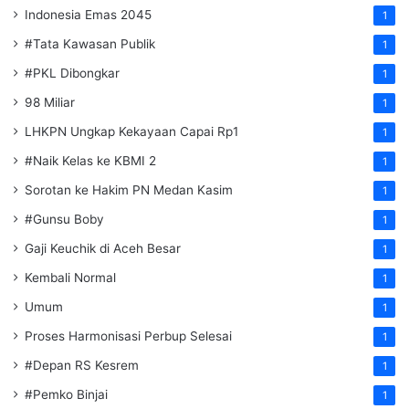
Indonesia Emas 2045
1
#Tata Kawasan Publik
1
#PKL Dibongkar
1
98 Miliar
1
LHKPN Ungkap Kekayaan Capai Rp1
1
#Naik Kelas ke KBMI 2
1
Sorotan ke Hakim PN Medan Kasim
1
#Gunsu Boby
1
Gaji Keuchik di Aceh Besar
1
Kembali Normal
1
Umum
1
Proses Harmonisasi Perbup Selesai
1
#Depan RS Kesrem
1
#Pemko Binjai
1