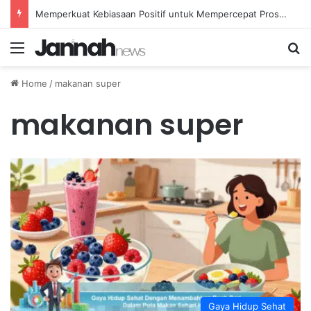
Memperkuat Kebiasaan Positif untuk Mempercepat Proses Pemulihan Mental Anda
Menu
Se
Home
/
makanan super
makanan super
Gaya Hidup Sehat