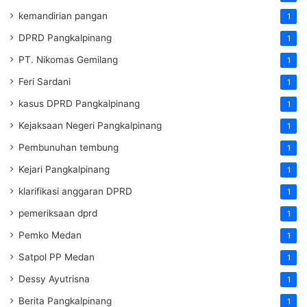
kemandirian pangan
1
DPRD Pangkalpinang
1
PT. Nikomas Gemilang
1
Feri Sardani
1
kasus DPRD Pangkalpinang
1
Kejaksaan Negeri Pangkalpinang
1
Pembunuhan tembung
1
Kejari Pangkalpinang
1
klarifikasi anggaran DPRD
1
pemeriksaan dprd
1
Pemko Medan
1
Satpol PP Medan
1
Dessy Ayutrisna
1
Berita Pangkalpinang
1