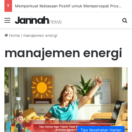
Memperkuat Kebiasaan Positif untuk Mempercepat Proses Pemulihan Mental Anda
Menu
Se
Home
/
manajemen energi
manajemen energi
Tips Kesehatan Harian