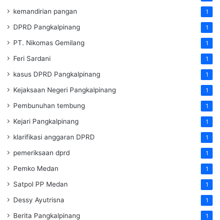
kemandirian pangan
1
DPRD Pangkalpinang
1
PT. Nikomas Gemilang
1
Feri Sardani
1
kasus DPRD Pangkalpinang
1
Kejaksaan Negeri Pangkalpinang
1
Pembunuhan tembung
1
Kejari Pangkalpinang
1
klarifikasi anggaran DPRD
1
pemeriksaan dprd
1
Pemko Medan
1
Satpol PP Medan
1
Dessy Ayutrisna
1
Berita Pangkalpinang
1