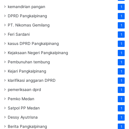
kemandirian pangan
1
DPRD Pangkalpinang
1
PT. Nikomas Gemilang
1
Feri Sardani
1
kasus DPRD Pangkalpinang
1
Kejaksaan Negeri Pangkalpinang
1
Pembunuhan tembung
1
Kejari Pangkalpinang
1
klarifikasi anggaran DPRD
1
pemeriksaan dprd
1
Pemko Medan
1
Satpol PP Medan
1
Dessy Ayutrisna
1
Berita Pangkalpinang
1