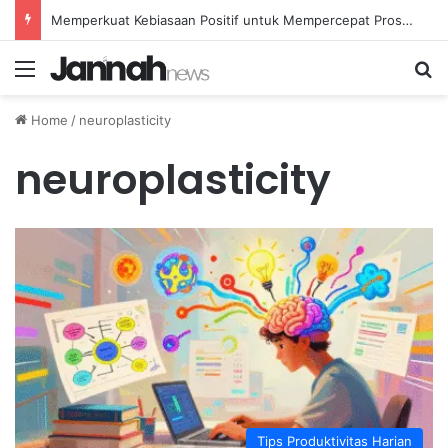
Memperkuat Kebiasaan Positif untuk Mempercepat Proses Pemulihan Mental Anda
Menu
Se
Home
/
neuroplasticity
neuroplasticity
Tips Produktivitas Harian