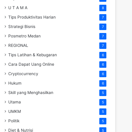
U T A M A
8
Tips Produktivitas Harian
7
Strategi Bisnis
7
Posmetro Medan
7
REGIONAL
7
Tips Latihan & Kebugaran
6
Cara Dapat Uang Online
6
Cryptocurrency
6
Hukum
6
Skill yang Menghasilkan
5
Utama
5
UMKM
5
Politik
5
Diet & Nutrisi
5