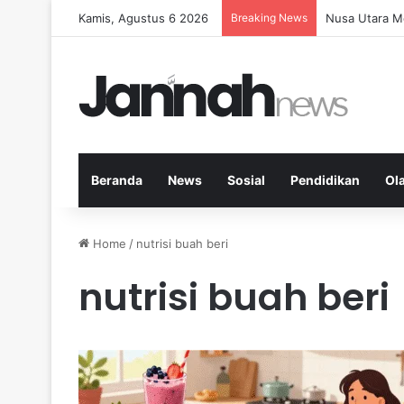
Kamis, Agustus 6 2026
Breaking News
Memperkuat K
Beranda
News
Sosial
Pendidikan
Ol
Home
/
nutrisi buah beri
nutrisi buah beri