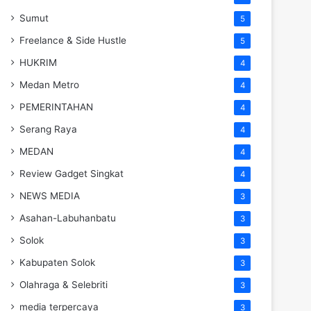
Sumut
5
Freelance & Side Hustle
5
HUKRIM
4
Medan Metro
4
PEMERINTAHAN
4
Serang Raya
4
MEDAN
4
Review Gadget Singkat
4
NEWS MEDIA
3
Asahan-Labuhanbatu
3
Solok
3
Kabupaten Solok
3
Olahraga & Selebriti
3
media terpercaya
3