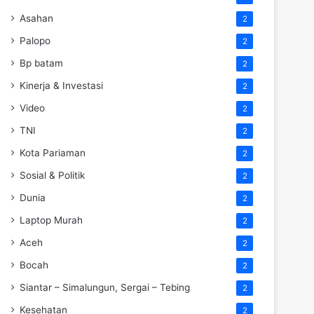
Asahan
2
Palopo
2
Bp batam
2
Kinerja & Investasi
2
Video
2
TNI
2
Kota Pariaman
2
Sosial & Politik
2
Dunia
2
Laptop Murah
2
Aceh
2
Bocah
2
Siantar – Simalungun, Sergai – Tebing
2
Kesehatan
2