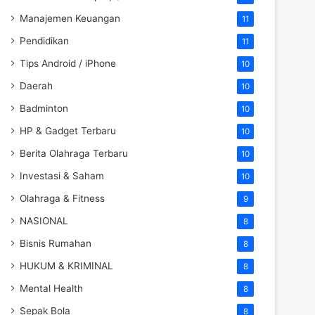
Manajemen Keuangan
11
Pendidikan
11
Tips Android / iPhone
10
Daerah
10
Badminton
10
HP & Gadget Terbaru
10
Berita Olahraga Terbaru
10
Investasi & Saham
10
Olahraga & Fitness
9
NASIONAL
8
Bisnis Rumahan
8
HUKUM & KRIMINAL
8
Mental Health
8
Sepak Bola
8