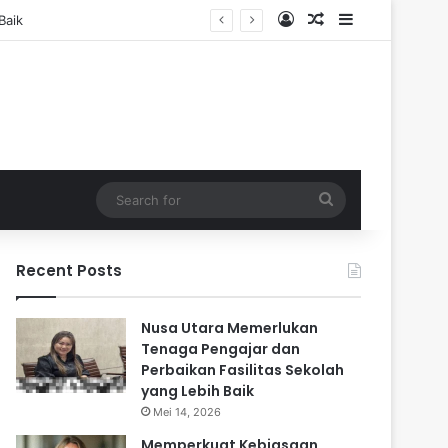
Log In
Random Article
Sidebar
Search
for
Recent Posts
Nusa Utara Memerlukan
Tenaga Pengajar dan
Perbaikan Fasilitas Sekolah
yang Lebih Baik
Mei 14, 2026
Memperkuat Kebiasaan