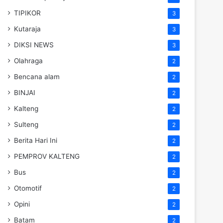
TIPIKOR
3
Kutaraja
3
DIKSI NEWS
3
Olahraga
2
Bencana alam
2
BINJAI
2
Kalteng
2
Sulteng
2
Berita Hari Ini
2
PEMPROV KALTENG
2
Bus
2
Otomotif
2
Opini
2
Batam
2