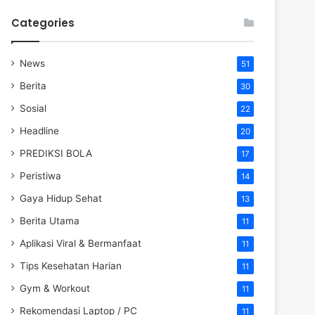
Categories
News
51
Berita
30
Sosial
22
Headline
20
PREDIKSI BOLA
17
Peristiwa
14
Gaya Hidup Sehat
13
Berita Utama
11
Aplikasi Viral & Bermanfaat
11
Tips Kesehatan Harian
11
Gym & Workout
11
Rekomendasi Laptop / PC
11