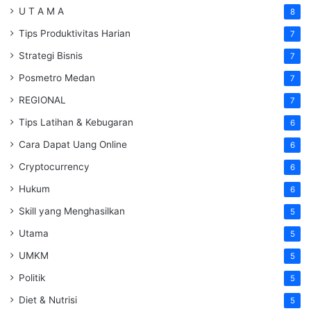
U T A M A
8
Tips Produktivitas Harian
7
Strategi Bisnis
7
Posmetro Medan
7
REGIONAL
7
Tips Latihan & Kebugaran
6
Cara Dapat Uang Online
6
Cryptocurrency
6
Hukum
6
Skill yang Menghasilkan
5
Utama
5
UMKM
5
Politik
5
Diet & Nutrisi
5