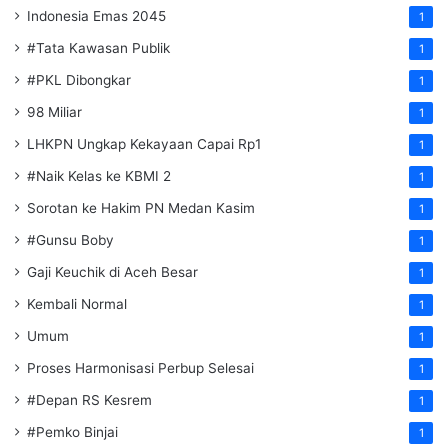
Indonesia Emas 2045
1
#Tata Kawasan Publik
1
#PKL Dibongkar
1
98 Miliar
1
LHKPN Ungkap Kekayaan Capai Rp1
1
#Naik Kelas ke KBMI 2
1
Sorotan ke Hakim PN Medan Kasim
1
#Gunsu Boby
1
Gaji Keuchik di Aceh Besar
1
Kembali Normal
1
Umum
1
Proses Harmonisasi Perbup Selesai
1
#Depan RS Kesrem
1
#Pemko Binjai
1