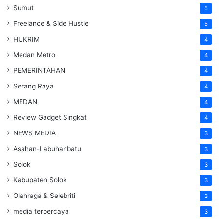
Sumut
5
Freelance & Side Hustle
5
HUKRIM
4
Medan Metro
4
PEMERINTAHAN
4
Serang Raya
4
MEDAN
4
Review Gadget Singkat
4
NEWS MEDIA
3
Asahan-Labuhanbatu
3
Solok
3
Kabupaten Solok
3
Olahraga & Selebriti
3
media terpercaya
3