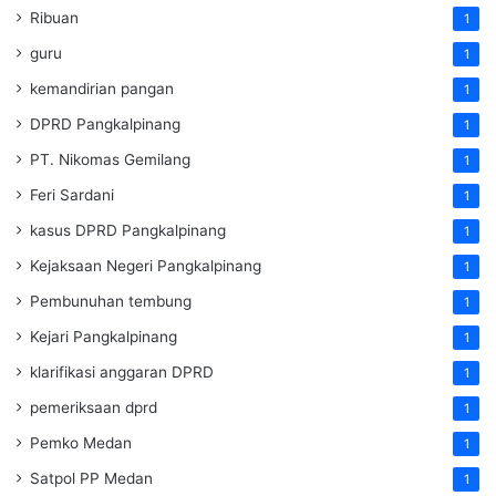
Ribuan
1
guru
1
kemandirian pangan
1
DPRD Pangkalpinang
1
PT. Nikomas Gemilang
1
Feri Sardani
1
kasus DPRD Pangkalpinang
1
Kejaksaan Negeri Pangkalpinang
1
Pembunuhan tembung
1
Kejari Pangkalpinang
1
klarifikasi anggaran DPRD
1
pemeriksaan dprd
1
Pemko Medan
1
Satpol PP Medan
1