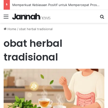
Memperkuat Kebiasaan Positif untuk Mempercepat Proses Pemulihan Mental Anda
Menu
Se
Home
/
obat herbal tradisional
obat herbal
tradisional