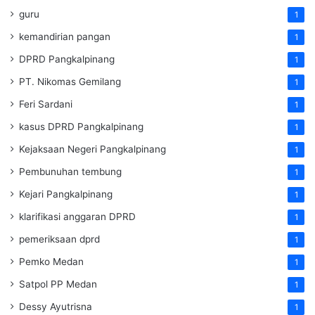
guru
1
kemandirian pangan
1
DPRD Pangkalpinang
1
PT. Nikomas Gemilang
1
Feri Sardani
1
kasus DPRD Pangkalpinang
1
Kejaksaan Negeri Pangkalpinang
1
Pembunuhan tembung
1
Kejari Pangkalpinang
1
klarifikasi anggaran DPRD
1
pemeriksaan dprd
1
Pemko Medan
1
Satpol PP Medan
1
Dessy Ayutrisna
1