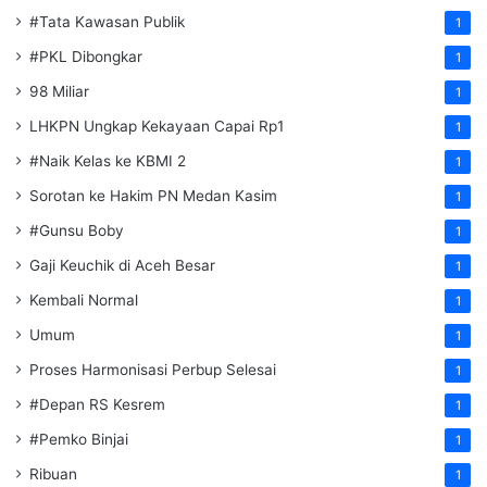
#Tata Kawasan Publik
1
#PKL Dibongkar
1
98 Miliar
1
LHKPN Ungkap Kekayaan Capai Rp1
1
#Naik Kelas ke KBMI 2
1
Sorotan ke Hakim PN Medan Kasim
1
#Gunsu Boby
1
Gaji Keuchik di Aceh Besar
1
Kembali Normal
1
Umum
1
Proses Harmonisasi Perbup Selesai
1
#Depan RS Kesrem
1
#Pemko Binjai
1
Ribuan
1