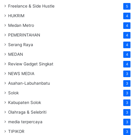
Freelance & Side Hustle
5
HUKRIM
4
Medan Metro
4
PEMERINTAHAN
4
Serang Raya
4
MEDAN
4
Review Gadget Singkat
4
NEWS MEDIA
3
Asahan-Labuhanbatu
3
Solok
3
Kabupaten Solok
3
Olahraga & Selebriti
3
media terpercaya
3
TIPIKOR
3