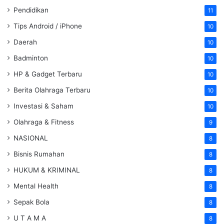
Pendidikan
11
Tips Android / iPhone
10
Daerah
10
Badminton
10
HP & Gadget Terbaru
10
Berita Olahraga Terbaru
10
Investasi & Saham
10
Olahraga & Fitness
9
NASIONAL
8
Bisnis Rumahan
8
HUKUM & KRIMINAL
8
Mental Health
8
Sepak Bola
8
U T A M A
8