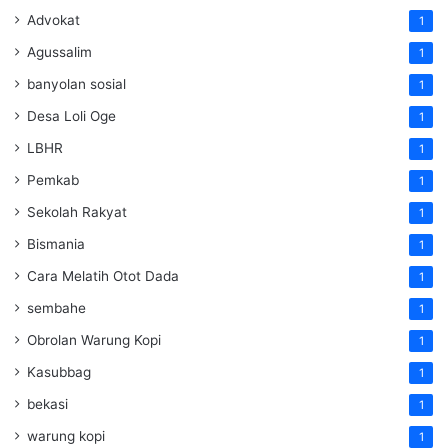
Advokat
1
Agussalim
1
banyolan sosial
1
Desa Loli Oge
1
LBHR
1
Pemkab
1
Sekolah Rakyat
1
Bismania
1
Cara Melatih Otot Dada
1
sembahe
1
Obrolan Warung Kopi
1
Kasubbag
1
bekasi
1
warung kopi
1