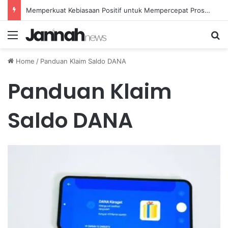
Memperkuat Kebiasaan Positif untuk Mempercepat Proses Pemulihan Mental Anda
Menu
Se
Home
/
Panduan Klaim Saldo DANA
Panduan Klaim
Saldo DANA