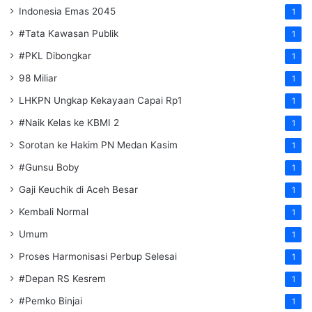
Indonesia Emas 2045
1
#Tata Kawasan Publik
1
#PKL Dibongkar
1
98 Miliar
1
LHKPN Ungkap Kekayaan Capai Rp1
1
#Naik Kelas ke KBMI 2
1
Sorotan ke Hakim PN Medan Kasim
1
#Gunsu Boby
1
Gaji Keuchik di Aceh Besar
1
Kembali Normal
1
Umum
1
Proses Harmonisasi Perbup Selesai
1
#Depan RS Kesrem
1
#Pemko Binjai
1