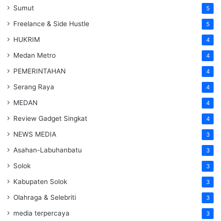
Sumut
5
Freelance & Side Hustle
5
HUKRIM
4
Medan Metro
4
PEMERINTAHAN
4
Serang Raya
4
MEDAN
4
Review Gadget Singkat
4
NEWS MEDIA
3
Asahan-Labuhanbatu
3
Solok
3
Kabupaten Solok
3
Olahraga & Selebriti
3
media terpercaya
3