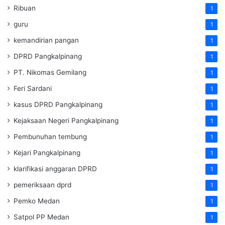
Ribuan
1
guru
1
kemandirian pangan
1
DPRD Pangkalpinang
1
PT. Nikomas Gemilang
1
Feri Sardani
1
kasus DPRD Pangkalpinang
1
Kejaksaan Negeri Pangkalpinang
1
Pembunuhan tembung
1
Kejari Pangkalpinang
1
klarifikasi anggaran DPRD
1
pemeriksaan dprd
1
Pemko Medan
1
Satpol PP Medan
1