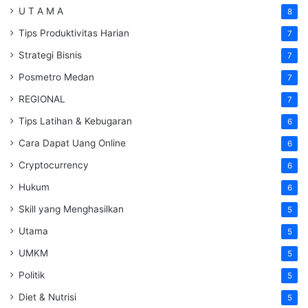
U T A M A
8
Tips Produktivitas Harian
7
Strategi Bisnis
7
Posmetro Medan
7
REGIONAL
7
Tips Latihan & Kebugaran
6
Cara Dapat Uang Online
6
Cryptocurrency
6
Hukum
6
Skill yang Menghasilkan
5
Utama
5
UMKM
5
Politik
5
Diet & Nutrisi
5