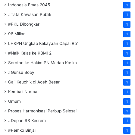
Indonesia Emas 2045
1
#Tata Kawasan Publik
1
#PKL Dibongkar
1
98 Miliar
1
LHKPN Ungkap Kekayaan Capai Rp1
1
#Naik Kelas ke KBMI 2
1
Sorotan ke Hakim PN Medan Kasim
1
#Gunsu Boby
1
Gaji Keuchik di Aceh Besar
1
Kembali Normal
1
Umum
1
Proses Harmonisasi Perbup Selesai
1
#Depan RS Kesrem
1
#Pemko Binjai
1