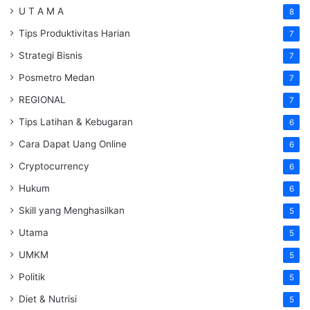
U T A M A
8
Tips Produktivitas Harian
7
Strategi Bisnis
7
Posmetro Medan
7
REGIONAL
7
Tips Latihan & Kebugaran
6
Cara Dapat Uang Online
6
Cryptocurrency
6
Hukum
6
Skill yang Menghasilkan
5
Utama
5
UMKM
5
Politik
5
Diet & Nutrisi
5