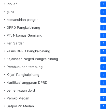
Ribuan
1
guru
1
kemandirian pangan
1
DPRD Pangkalpinang
1
PT. Nikomas Gemilang
1
Feri Sardani
1
kasus DPRD Pangkalpinang
1
Kejaksaan Negeri Pangkalpinang
1
Pembunuhan tembung
1
Kejari Pangkalpinang
1
klarifikasi anggaran DPRD
1
pemeriksaan dprd
1
Pemko Medan
1
Satpol PP Medan
1