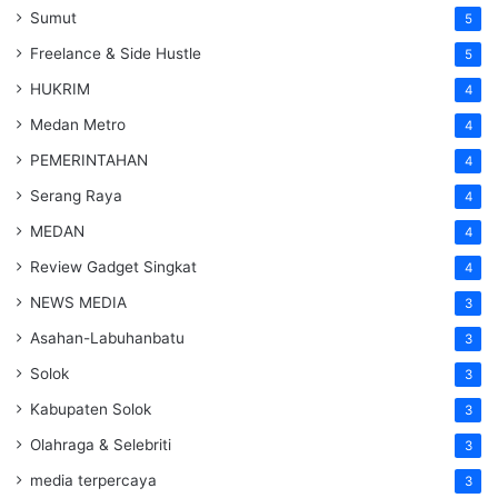
Sumut
5
Freelance & Side Hustle
5
HUKRIM
4
Medan Metro
4
PEMERINTAHAN
4
Serang Raya
4
MEDAN
4
Review Gadget Singkat
4
NEWS MEDIA
3
Asahan-Labuhanbatu
3
Solok
3
Kabupaten Solok
3
Olahraga & Selebriti
3
media terpercaya
3