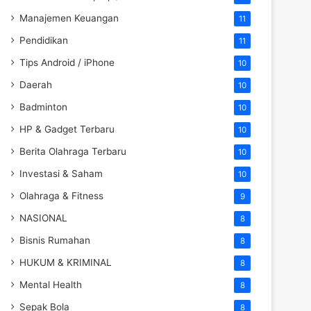
Manajemen Keuangan
11
Pendidikan
11
Tips Android / iPhone
10
Daerah
10
Badminton
10
HP & Gadget Terbaru
10
Berita Olahraga Terbaru
10
Investasi & Saham
10
Olahraga & Fitness
9
NASIONAL
8
Bisnis Rumahan
8
HUKUM & KRIMINAL
8
Mental Health
8
Sepak Bola
8