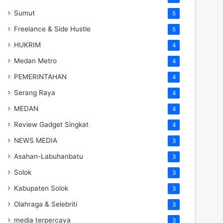
Sumut
5
Freelance & Side Hustle
5
HUKRIM
4
Medan Metro
4
PEMERINTAHAN
4
Serang Raya
4
MEDAN
4
Review Gadget Singkat
4
NEWS MEDIA
3
Asahan-Labuhanbatu
3
Solok
3
Kabupaten Solok
3
Olahraga & Selebriti
3
media terpercaya
3