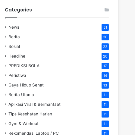
Categories
News
51
Berita
30
Sosial
22
Headline
20
PREDIKSI BOLA
17
Peristiwa
14
Gaya Hidup Sehat
13
Berita Utama
11
Aplikasi Viral & Bermanfaat
11
Tips Kesehatan Harian
11
Gym & Workout
11
Rekomendasi Laptop / PC
11