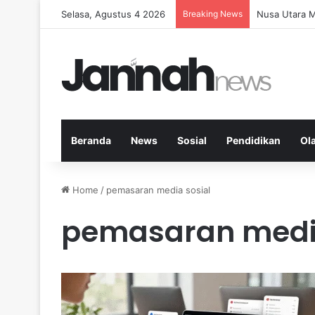
Selasa, Agustus 4 2026
Breaking News
Memperkuat K
Beranda
News
Sosial
Pendidikan
Ol
Home
/
pemasaran media sosial
pemasaran media