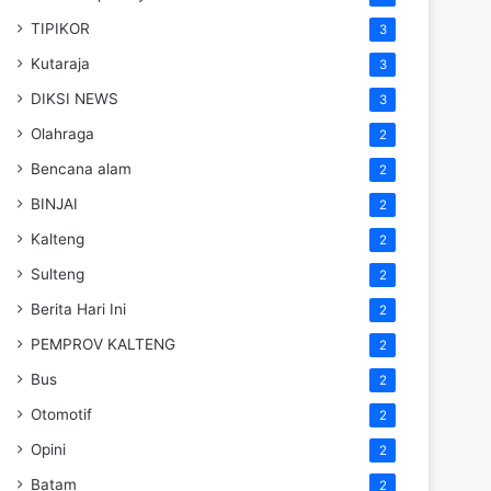
TIPIKOR
3
Kutaraja
3
DIKSI NEWS
3
Olahraga
2
Bencana alam
2
BINJAI
2
Kalteng
2
Sulteng
2
Berita Hari Ini
2
PEMPROV KALTENG
2
Bus
2
Otomotif
2
Opini
2
Batam
2