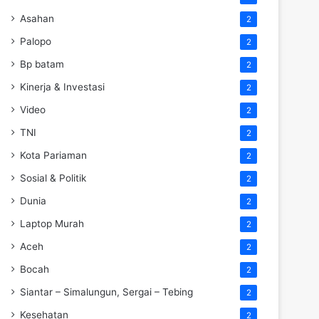
Asahan
2
Palopo
2
Bp batam
2
Kinerja & Investasi
2
Video
2
TNI
2
Kota Pariaman
2
Sosial & Politik
2
Dunia
2
Laptop Murah
2
Aceh
2
Bocah
2
Siantar – Simalungun, Sergai – Tebing
2
Kesehatan
2