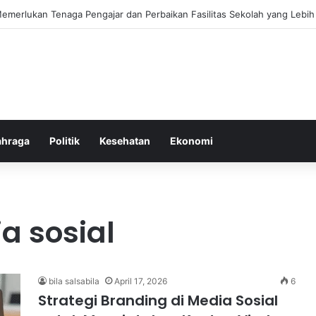
ebiasaan Positif untuk Mempercepat Proses Pemulihan Mental Anda
ahraga
Politik
Kesehatan
Ekonomi
 sosial
bila salsabila
April 17, 2026
6
Strategi Branding di Media Sosial