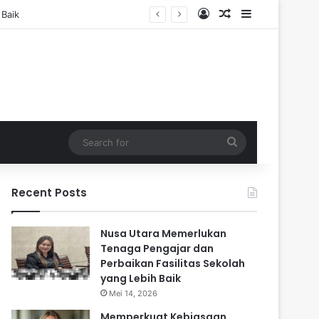
Log In
Random Article
Sidebar
Search
for
Recent Posts
Nusa Utara Memerlukan
Tenaga Pengajar dan
Perbaikan Fasilitas Sekolah
yang Lebih Baik
Mei 14, 2026
Memperkuat Kebiasaan