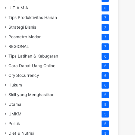
U T A M A
8
Tips Produktivitas Harian
7
Strategi Bisnis
7
Posmetro Medan
7
REGIONAL
7
Tips Latihan & Kebugaran
6
Cara Dapat Uang Online
6
Cryptocurrency
6
Hukum
6
Skill yang Menghasilkan
5
Utama
5
UMKM
5
Politik
5
Diet & Nutrisi
5