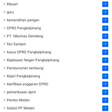
Ribuan
1
guru
1
kemandirian pangan
1
DPRD Pangkalpinang
1
PT. Nikomas Gemilang
1
Feri Sardani
1
kasus DPRD Pangkalpinang
1
Kejaksaan Negeri Pangkalpinang
1
Pembunuhan tembung
1
Kejari Pangkalpinang
1
klarifikasi anggaran DPRD
1
pemeriksaan dprd
1
Pemko Medan
1
Satpol PP Medan
1