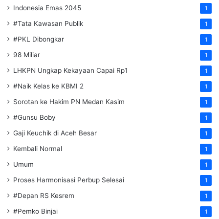
Indonesia Emas 2045
1
#Tata Kawasan Publik
1
#PKL Dibongkar
1
98 Miliar
1
LHKPN Ungkap Kekayaan Capai Rp1
1
#Naik Kelas ke KBMI 2
1
Sorotan ke Hakim PN Medan Kasim
1
#Gunsu Boby
1
Gaji Keuchik di Aceh Besar
1
Kembali Normal
1
Umum
1
Proses Harmonisasi Perbup Selesai
1
#Depan RS Kesrem
1
#Pemko Binjai
1