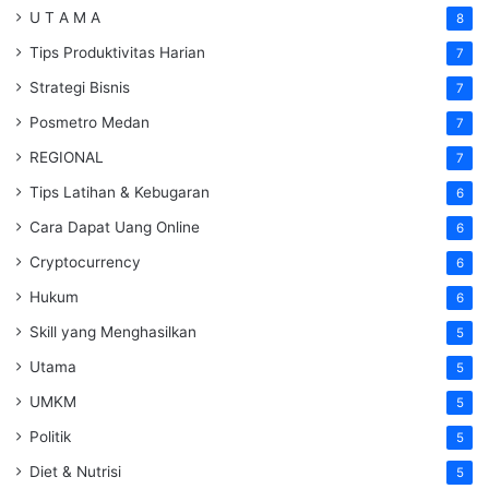
U T A M A
8
Tips Produktivitas Harian
7
Strategi Bisnis
7
Posmetro Medan
7
REGIONAL
7
Tips Latihan & Kebugaran
6
Cara Dapat Uang Online
6
Cryptocurrency
6
Hukum
6
Skill yang Menghasilkan
5
Utama
5
UMKM
5
Politik
5
Diet & Nutrisi
5