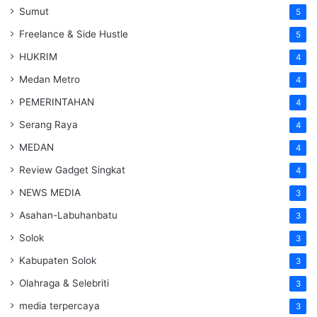
Sumut
5
Freelance & Side Hustle
5
HUKRIM
4
Medan Metro
4
PEMERINTAHAN
4
Serang Raya
4
MEDAN
4
Review Gadget Singkat
4
NEWS MEDIA
3
Asahan-Labuhanbatu
3
Solok
3
Kabupaten Solok
3
Olahraga & Selebriti
3
media terpercaya
3