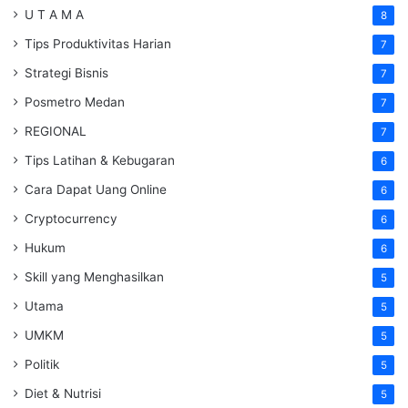
U T A M A
8
Tips Produktivitas Harian
7
Strategi Bisnis
7
Posmetro Medan
7
REGIONAL
7
Tips Latihan & Kebugaran
6
Cara Dapat Uang Online
6
Cryptocurrency
6
Hukum
6
Skill yang Menghasilkan
5
Utama
5
UMKM
5
Politik
5
Diet & Nutrisi
5