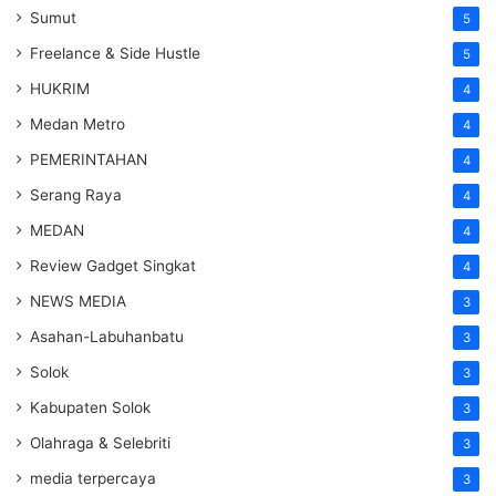
Sumut
5
Freelance & Side Hustle
5
HUKRIM
4
Medan Metro
4
PEMERINTAHAN
4
Serang Raya
4
MEDAN
4
Review Gadget Singkat
4
NEWS MEDIA
3
Asahan-Labuhanbatu
3
Solok
3
Kabupaten Solok
3
Olahraga & Selebriti
3
media terpercaya
3