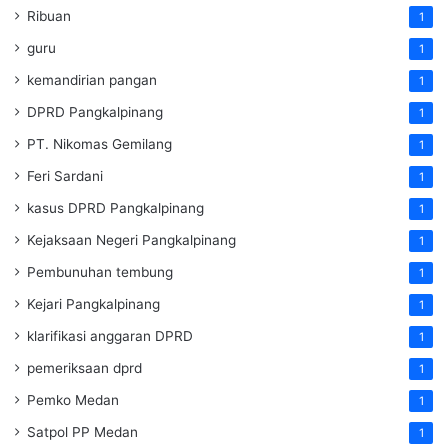
Ribuan
1
guru
1
kemandirian pangan
1
DPRD Pangkalpinang
1
PT. Nikomas Gemilang
1
Feri Sardani
1
kasus DPRD Pangkalpinang
1
Kejaksaan Negeri Pangkalpinang
1
Pembunuhan tembung
1
Kejari Pangkalpinang
1
klarifikasi anggaran DPRD
1
pemeriksaan dprd
1
Pemko Medan
1
Satpol PP Medan
1