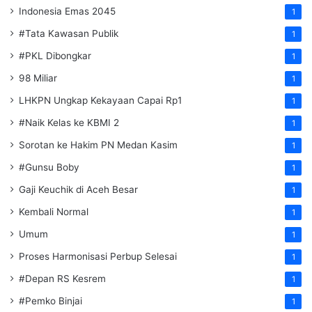
Indonesia Emas 2045
1
#Tata Kawasan Publik
1
#PKL Dibongkar
1
98 Miliar
1
LHKPN Ungkap Kekayaan Capai Rp1
1
#Naik Kelas ke KBMI 2
1
Sorotan ke Hakim PN Medan Kasim
1
#Gunsu Boby
1
Gaji Keuchik di Aceh Besar
1
Kembali Normal
1
Umum
1
Proses Harmonisasi Perbup Selesai
1
#Depan RS Kesrem
1
#Pemko Binjai
1