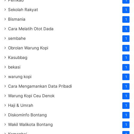
Pemkab
1
Sekolah Rakyat
1
Bismania
1
Cara Melatih Otot Dada
1
sembahe
1
Obrolan Warung Kopi
1
Kasubbag
1
bekasi
1
warung kopi
1
Cara Mengamankan Data Pribadi
1
Warung Kopi Ceu Denok
1
Haji & Umrah
1
Diskominfo Bontang
1
Wakil Walikota Bontang
1