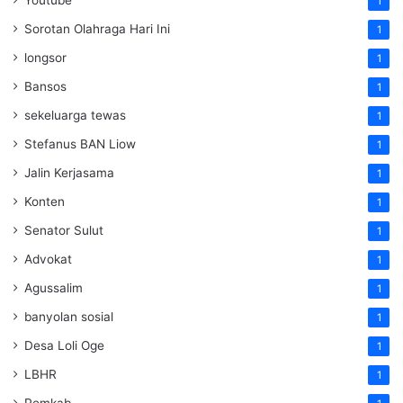
Youtube
1
Sorotan Olahraga Hari Ini
1
longsor
1
Bansos
1
sekeluarga tewas
1
Stefanus BAN Liow
1
Jalin Kerjasama
1
Konten
1
Senator Sulut
1
Advokat
1
Agussalim
1
banyolan sosial
1
Desa Loli Oge
1
LBHR
1