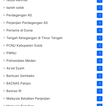
Nuzul Rahmat
1
bareh solok
1
Perdagangan AS
1
Perjanjian Perdagangan AS
1
Pertama di Dunia
1
Tengah Ketegangan di Timur Tengah
1
PCNU Kabupaten Solok
1
PWNU
1
Polrestabes Medan
1
As'ad Syam
1
Bantuan Sembako
1
BAZNAS Palopo
1
Baznas RI
1
Malaysia Batalkan Perjanjian
1