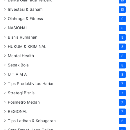
Berita Olahraga Terbaru
10
Investasi & Saham
10
Olahraga & Fitness
9
NASIONAL
8
Bisnis Rumahan
8
HUKUM & KRIMINAL
8
Mental Health
8
Sepak Bola
8
U T A M A
8
Tips Produktivitas Harian
7
Strategi Bisnis
7
Posmetro Medan
7
REGIONAL
7
Tips Latihan & Kebugaran
6