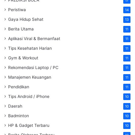
PREDIKSI BOLA
17
Peristiwa
14
Gaya Hidup Sehat
13
Berita Utama
11
Aplikasi Viral & Bermanfaat
11
Tips Kesehatan Harian
11
Gym & Workout
11
Rekomendasi Laptop / PC
11
Manajemen Keuangan
11
Pendidikan
11
Tips Android / iPhone
10
Daerah
10
Badminton
10
HP & Gadget Terbaru
10