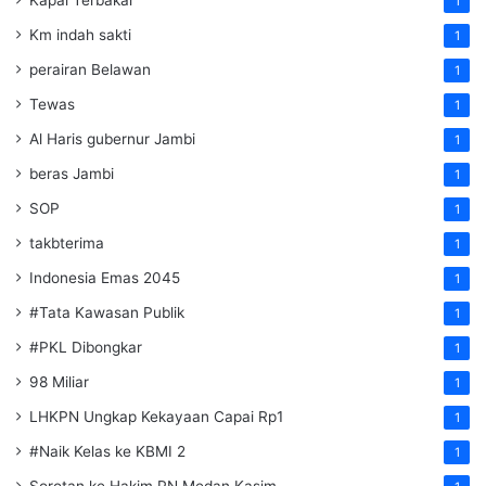
Kapal Terbakar
1
Km indah sakti
1
perairan Belawan
1
Tewas
1
Al Haris gubernur Jambi
1
beras Jambi
1
SOP
1
takbterima
1
Indonesia Emas 2045
1
#Tata Kawasan Publik
1
#PKL Dibongkar
1
98 Miliar
1
LHKPN Ungkap Kekayaan Capai Rp1
1
#Naik Kelas ke KBMI 2
1