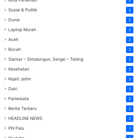
Kota Pariaman
2
Sosial & Politik
2
Dunia
2
Laptop Murah
2
Aceh
2
Bocah
2
Siantar – Simalungun, Sergai – Tebing
2
Kesehatan
2
Kejati Jatim
2
Dairi
2
Pariwisata
2
Berita Terbaru
2
HEADLINE NEWS
2
PN Palu
1