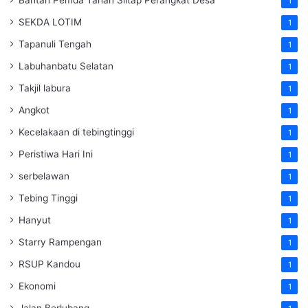
Bantah Pemda Tahan Siltap Perangkat Desa
1
SEKDA LOTIM
1
Tapanuli Tengah
1
Labuhanbatu Selatan
1
Takjil labura
1
Angkot
1
Kecelakaan di tebingtinggi
1
Peristiwa Hari Ini
1
serbelawan
1
Tebing Tinggi
1
Hanyut
1
Starry Rampengan
1
RSUP Kandou
1
Ekonomi
1