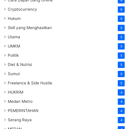
Cara Dapat Uang Online
6
Cryptocurrency
6
Hukum
6
Skill yang Menghasilkan
5
Utama
5
UMKM
5
Politik
5
Diet & Nutrisi
5
Sumut
5
Freelance & Side Hustle
5
HUKRIM
4
Medan Metro
4
PEMERINTAHAN
4
Serang Raya
4