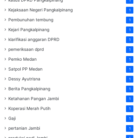
kasus DPRD Pangkalpinang
1
Kejaksaan Negeri Pangkalpinang
1
Pembunuhan tembung
1
Kejari Pangkalpinang
1
klarifikasi anggaran DPRD
1
pemeriksaan dprd
1
Pemko Medan
1
Satpol PP Medan
1
Dessy Ayutrisna
1
Berita Pangkalpinang
1
Ketahanan Pangan Jambi
1
Koperasi Merah Putih
1
Gaji
1
pertanian Jambi
1