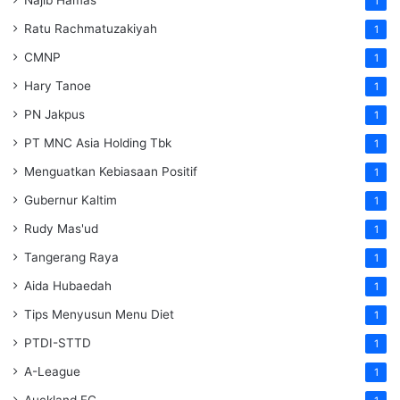
Najib Hamas
1
Ratu Rachmatuzakiyah
1
CMNP
1
Hary Tanoe
1
PN Jakpus
1
PT MNC Asia Holding Tbk
1
Menguatkan Kebiasaan Positif
1
Gubernur Kaltim
1
Rudy Mas'ud
1
Tangerang Raya
1
Aida Hubaedah
1
Tips Menyusun Menu Diet
1
PTDI-STTD
1
A-League
1