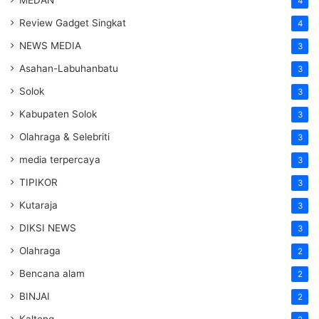
MEDAN
4
Review Gadget Singkat
4
NEWS MEDIA
3
Asahan-Labuhanbatu
3
Solok
3
Kabupaten Solok
3
Olahraga & Selebriti
3
media terpercaya
3
TIPIKOR
3
Kutaraja
3
DIKSI NEWS
3
Olahraga
2
Bencana alam
2
BINJAI
2