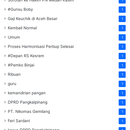
Sorotan ke Hakim PN Medan Kasim
1
#Gunsu Boby
1
Gaji Keuchik di Aceh Besar
1
Kembali Normal
1
Umum
1
Proses Harmonisasi Perbup Selesai
1
#Depan RS Kesrem
1
#Pemko Binjai
1
Ribuan
1
guru
1
kemandirian pangan
1
DPRD Pangkalpinang
1
PT. Nikomas Gemilang
1
Feri Sardani
1