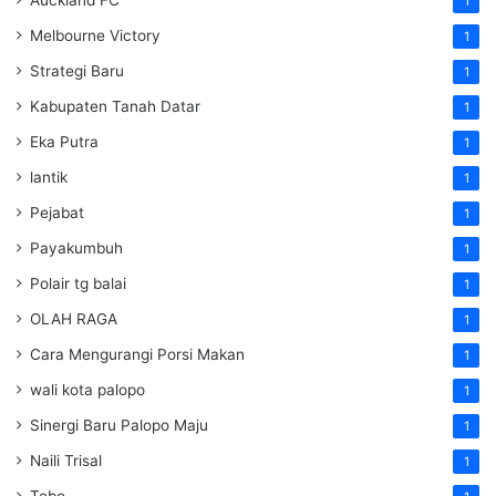
Auckland FC
1
Melbourne Victory
1
Strategi Baru
1
Kabupaten Tanah Datar
1
Eka Putra
1
lantik
1
Pejabat
1
Payakumbuh
1
Polair tg balai
1
OLAH RAGA
1
Cara Mengurangi Porsi Makan
1
wali kota palopo
1
Sinergi Baru Palopo Maju
1
Naili Trisal
1