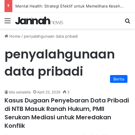
Membangun Mindset Positif untuk Mendukung Perubahan Gaya Hidup Sehat yang Optimal
Menu
Se
Home
/
penyalahgunaan data pribadi
penyalahgunaan
data pribadi
Berita
bila salsabila
April 22, 2026
3
Kasus Dugaan Penyebaran Data Pribadi
di NTB Masuk Ranah Hukum, PMII
Serukan Mediasi untuk Meredakan
Konflik