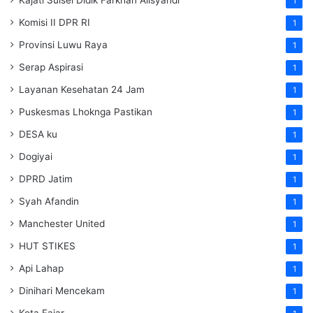
Kajati Sulsel Didik Farkhan Alisyahdi
1
Komisi II DPR RI
1
Provinsi Luwu Raya
1
Serap Aspirasi
1
Layanan Kesehatan 24 Jam
1
Puskesmas Lhoknga Pastikan
1
DESA ku
1
Dogiyai
1
DPRD Jatim
1
Syah Afandin
1
Manchester United
1
HUT STIKES
1
Api Lahap
1
Dinihari Mencekam
1