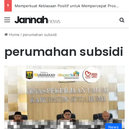
Memperkuat Kebiasaan Positif untuk Mempercepat Proses Pemulihan Mental Anda
Menu
Se
Home
/
perumahan subsidi
perumahan subsidi
News