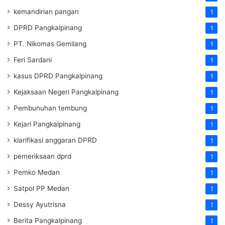
kemandirian pangan
1
DPRD Pangkalpinang
1
PT. Nikomas Gemilang
1
Feri Sardani
1
kasus DPRD Pangkalpinang
1
Kejaksaan Negeri Pangkalpinang
1
Pembunuhan tembung
1
Kejari Pangkalpinang
1
klarifikasi anggaran DPRD
1
pemeriksaan dprd
1
Pemko Medan
1
Satpol PP Medan
1
Dessy Ayutrisna
1
Berita Pangkalpinang
1