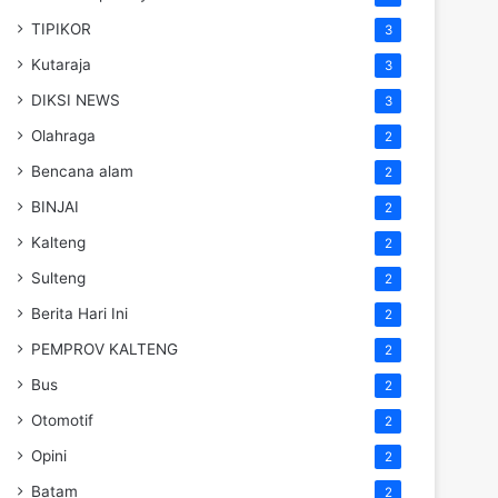
TIPIKOR
3
Kutaraja
3
DIKSI NEWS
3
Olahraga
2
Bencana alam
2
BINJAI
2
Kalteng
2
Sulteng
2
Berita Hari Ini
2
PEMPROV KALTENG
2
Bus
2
Otomotif
2
Opini
2
Batam
2