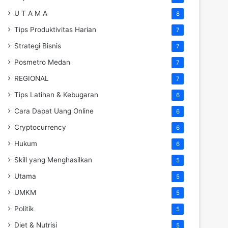
U T A M A
8
Tips Produktivitas Harian
7
Strategi Bisnis
7
Posmetro Medan
7
REGIONAL
7
Tips Latihan & Kebugaran
6
Cara Dapat Uang Online
6
Cryptocurrency
6
Hukum
6
Skill yang Menghasilkan
5
Utama
5
UMKM
5
Politik
5
Diet & Nutrisi
5