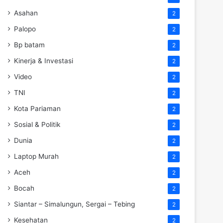
Asahan
2
Palopo
2
Bp batam
2
Kinerja & Investasi
2
Video
2
TNI
2
Kota Pariaman
2
Sosial & Politik
2
Dunia
2
Laptop Murah
2
Aceh
2
Bocah
2
Siantar – Simalungun, Sergai – Tebing
2
Kesehatan
2