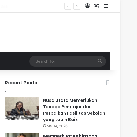
Log In
Random Article
Sidebar
Search
for
Recent Posts
Nusa Utara Memerlukan
Tenaga Pengajar dan
Perbaikan Fasilitas Sekolah
yang Lebih Baik
Mei 14, 2026
Memperkuat Kebiasaan