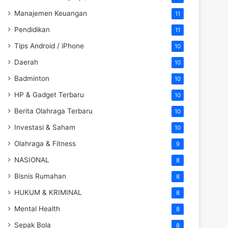
Manajemen Keuangan
11
Pendidikan
11
Tips Android / iPhone
10
Daerah
10
Badminton
10
HP & Gadget Terbaru
10
Berita Olahraga Terbaru
10
Investasi & Saham
10
Olahraga & Fitness
9
NASIONAL
8
Bisnis Rumahan
8
HUKUM & KRIMINAL
8
Mental Health
8
Sepak Bola
8