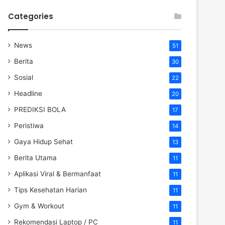
Categories
News
51
Berita
30
Sosial
22
Headline
20
PREDIKSI BOLA
17
Peristiwa
14
Gaya Hidup Sehat
13
Berita Utama
11
Aplikasi Viral & Bermanfaat
11
Tips Kesehatan Harian
11
Gym & Workout
11
Rekomendasi Laptop / PC
11