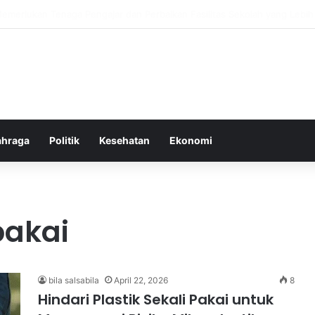
ebiasaan Positif untuk Mempercepat Proses Pemulihan Mental Anda
ahraga
Politik
Kesehatan
Ekonomi
pakai
bila salsabila
April 22, 2026
8
Hindari Plastik Sekali Pakai untuk