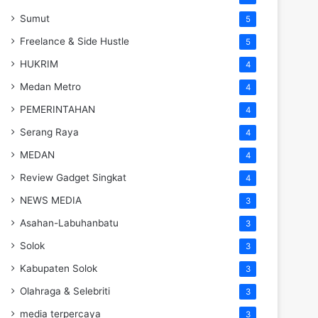
Sumut
5
Freelance & Side Hustle
5
HUKRIM
4
Medan Metro
4
PEMERINTAHAN
4
Serang Raya
4
MEDAN
4
Review Gadget Singkat
4
NEWS MEDIA
3
Asahan-Labuhanbatu
3
Solok
3
Kabupaten Solok
3
Olahraga & Selebriti
3
media terpercaya
3