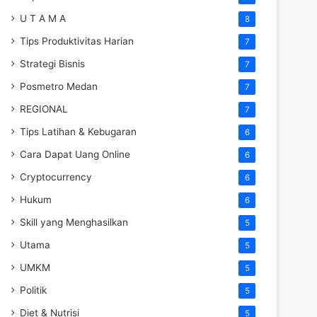
U T A M A
8
Tips Produktivitas Harian
7
Strategi Bisnis
7
Posmetro Medan
7
REGIONAL
7
Tips Latihan & Kebugaran
6
Cara Dapat Uang Online
6
Cryptocurrency
6
Hukum
6
Skill yang Menghasilkan
5
Utama
5
UMKM
5
Politik
5
Diet & Nutrisi
5