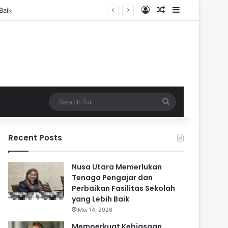
Log In
Random Article
Sidebar
Search
for
Recent Posts
Nusa Utara Memerlukan
Tenaga Pengajar dan
Perbaikan Fasilitas Sekolah
yang Lebih Baik
Mei 14, 2026
Memperkuat Kebiasaan