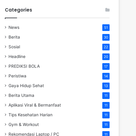
Categories
News
51
Berita
30
Sosial
22
Headline
20
PREDIKSI BOLA
17
Peristiwa
14
Gaya Hidup Sehat
13
Berita Utama
11
Aplikasi Viral & Bermanfaat
11
Tips Kesehatan Harian
11
Gym & Workout
11
Rekomendasi Laptop / PC
11