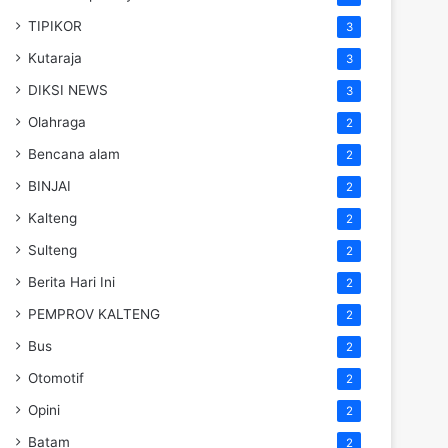
TIPIKOR
3
Kutaraja
3
DIKSI NEWS
3
Olahraga
2
Bencana alam
2
BINJAI
2
Kalteng
2
Sulteng
2
Berita Hari Ini
2
PEMPROV KALTENG
2
Bus
2
Otomotif
2
Opini
2
Batam
2