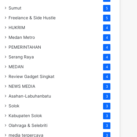
Sumut
5
Freelance & Side Hustle
5
HUKRIM
4
Medan Metro
4
PEMERINTAHAN
4
Serang Raya
4
MEDAN
4
Review Gadget Singkat
4
NEWS MEDIA
3
Asahan-Labuhanbatu
3
Solok
3
Kabupaten Solok
3
Olahraga & Selebriti
3
media terpercaya
3