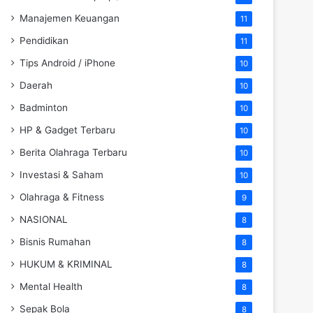
Manajemen Keuangan
11
Pendidikan
11
Tips Android / iPhone
10
Daerah
10
Badminton
10
HP & Gadget Terbaru
10
Berita Olahraga Terbaru
10
Investasi & Saham
10
Olahraga & Fitness
9
NASIONAL
8
Bisnis Rumahan
8
HUKUM & KRIMINAL
8
Mental Health
8
Sepak Bola
8