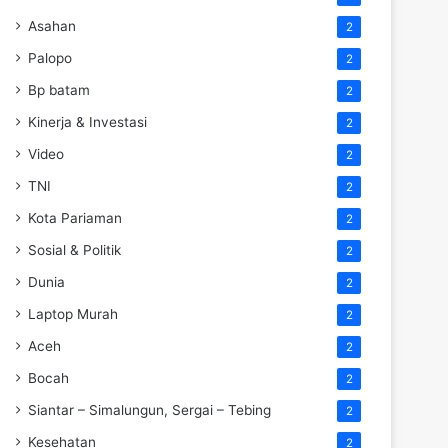
Asahan
2
Palopo
2
Bp batam
2
Kinerja & Investasi
2
Video
2
TNI
2
Kota Pariaman
2
Sosial & Politik
2
Dunia
2
Laptop Murah
2
Aceh
2
Bocah
2
Siantar – Simalungun, Sergai – Tebing
2
Kesehatan
2